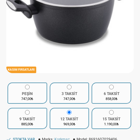
KASIM FIRSATLARI
PEŞİN
3 TAKSİT
6 TAKSİT
747,00₺
747,00₺
858,00₺
9 TAKSİT
12 TAKSİT
15 TAKSİT
885,00₺
969,00₺
1.190,00₺
STOKTA VAR
Marka:
Korkmaz
Model:
8691607029406