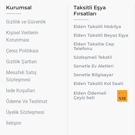
Kurumsal
Taksitli Eşya
Fırsatları
Gizlilik ve Güvenlik
Elden Taksitli Mobilya
Kişisel Verilerin
Elden Taksitli Beyaz Eşya
Korunması
Elden Taksitle Cep
Telefonu
Çerez Politikası
Sözleşmeli Tekstil
Gizlilik Şartları
Senetle Ev Aletleri
Mesafeli Satış
Senetle Bilgisayar
Sözleşmesi
Elden Taksitli Kol Saati
İade Koşulları
Elden Ödemeli
-
Çeyiz Seti
%10
Ödeme Ve Teslimat
Üyelik Sözleşmesi
İletişim