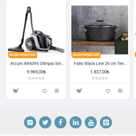
KASIM FIRSATLARI
KASIM FIRSATLARI
Arzum AR4095 Olimpia Smart Cyclone Filtreli Süpürge - Füme
Falez Black Line 26 cm Tencere
,00₺
1.837,00₺
2.521,00₺