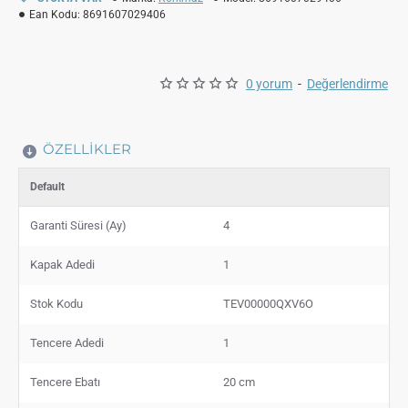
Ean Kodu:
8691607029406
0 yorum
-
Değerlendirme
ÖZELLIKLER
Default
Garanti Süresi (Ay)
4
Kapak Adedi
1
Stok Kodu
TEV00000QXV6O
Tencere Adedi
1
Tencere Ebatı
20 cm