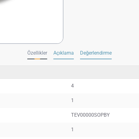
Özellikler
Açıklama
Değerlendirme
4
1
TEV00000SOPBY
1