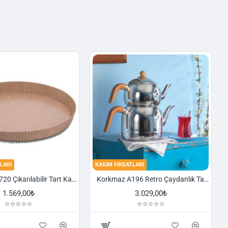
LARI
KASIM FIRSATLARI
Korkmaz A720 Çıkarılabilir Tart Kalıbı Granit 29,5 cm
Korkmaz A196 Retro Çaydanlık Takımı
1.569,00₺
3.029,00₺