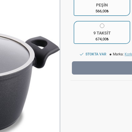
PEŞİN
566,00₺
9 TAKSİT
674,00₺
STOKTA VAR
Marka:
Kor