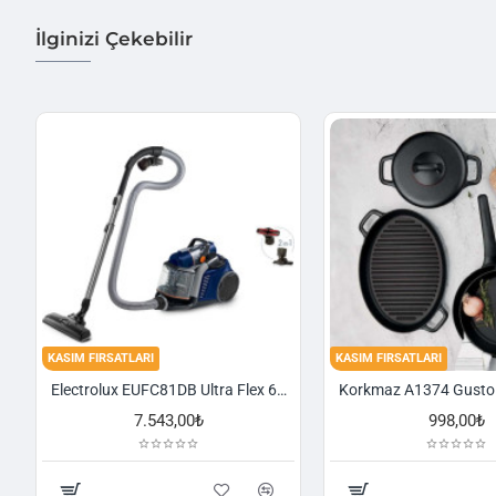
İlginizi Çekebilir
KASIM FIRSATLARI
KASIM FIRSATLARI
Electrolux EUFC81DB Ultra Flex 650 W Toz Torbasız Süpürge
7.543,00₺
998,00₺