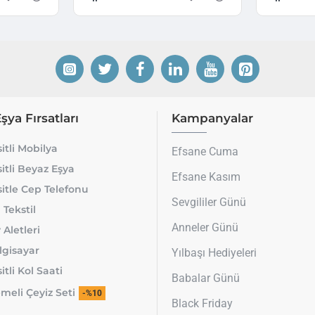
Eşya Fırsatları
Kampanyalar
itli Mobilya
Efsane Cuma
itli Beyaz Eşya
Efsane Kasım
itle Cep Telefonu
Sevgililer Günü
 Tekstil
Anneler Günü
 Aletleri
lgisayar
Yılbaşı Hediyeleri
tli Kol Saati
Babalar Günü
meli Çeyiz Seti
-%10
Black Friday