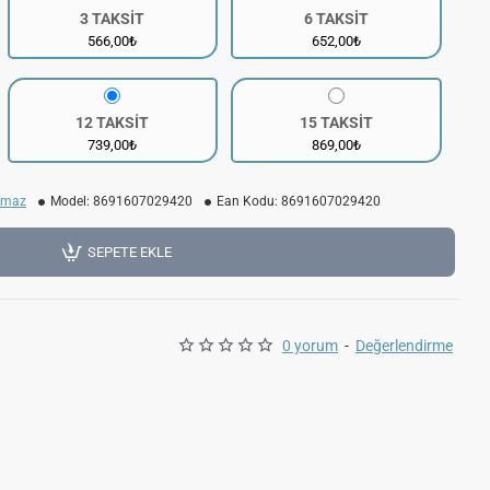
3 TAKSİT
6 TAKSİT
566,00₺
652,00₺
12 TAKSİT
15 TAKSİT
739,00₺
869,00₺
kmaz
Model:
8691607029420
Ean Kodu:
8691607029420
SEPETE EKLE
0 yorum
-
Değerlendirme