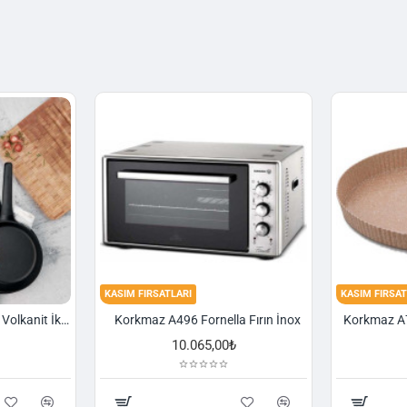
KASIM FIRSATLARI
KASIM FIRSAT
Korkmaz A1374 Gusto Volkanit İki Kulplu Oval Tava
Korkmaz A496 Fornella Fırın İnox
10.065,00₺