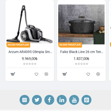
FIRSATLARI
KASIM FIRSATLARI
KASIM FIRSA
Arzum AR4095 Olimpia Smart Cyclone Filtreli Süpürge - Füme
Falez Black Line 26 cm Tencere
9.969,00₺
1.837,00₺