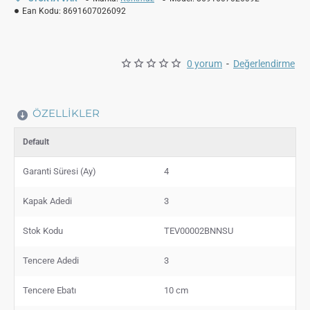
Ean Kodu:
8691607026092
0 yorum
-
Değerlendirme
ÖZELLIKLER
Default
Garanti Süresi (Ay)
4
Kapak Adedi
3
Stok Kodu
TEV00002BNNSU
Tencere Adedi
3
Tencere Ebatı
10 cm