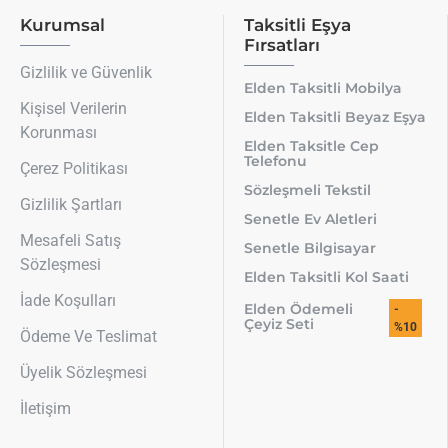
Kurumsal
Taksitli Eşya
Fırsatları
Gizlilik ve Güvenlik
Elden Taksitli Mobilya
Kişisel Verilerin
Elden Taksitli Beyaz Eşya
Korunması
Elden Taksitle Cep
Telefonu
Çerez Politikası
Sözleşmeli Tekstil
Gizlilik Şartları
Senetle Ev Aletleri
Mesafeli Satış
Senetle Bilgisayar
Sözleşmesi
Elden Taksitli Kol Saati
İade Koşulları
Elden Ödemeli
-
Çeyiz Seti
%10
Ödeme Ve Teslimat
Üyelik Sözleşmesi
İletişim