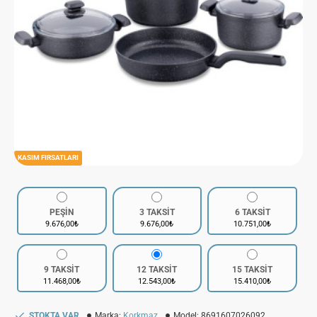
KASIM FIRSATLARI
PEŞİN
3 TAKSİT
6 TAKSİT
9.676,00₺
9.676,00₺
10.751,00₺
9 TAKSİT
12 TAKSİT
15 TAKSİT
11.468,00₺
12.543,00₺
15.410,00₺
STOKTA VAR
Marka:
Korkmaz
Model:
8691607026092