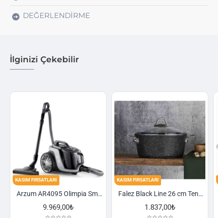
DEĞERLENDIRME
İlginizi Çekebilir
FIRSATLARI
KASIM FIRSATLARI
KASIM FIRSA
Arzum AR4095 Olimpia Smart Cyclone Filtreli Süpürge - Füme
Falez Black Line 26 cm Tencere
9.969,00₺
1.837,00₺