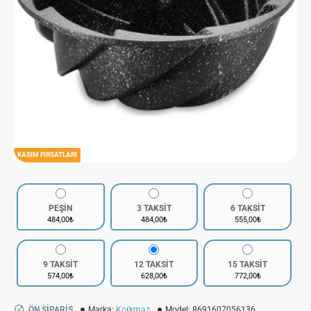
KASIM FIRSATLARI
PEŞİN
3 TAKSİT
6 TAKSİT
484,00₺
484,00₺
555,00₺
9 TAKSİT
12 TAKSİT
15 TAKSİT
574,00₺
628,00₺
772,00₺
ÖN SIPARIŞ
Marka:
Korkmaz
Model:
8691607056136