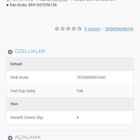
Ean Kodu:
8691607056136
0 yorum
-
Değerlendirme
ÖZELLIKLER
Default
Stok Kodu
TEV0000051E4C
Yurt Dışı Satış
Yok
Ybm
Garanti Süresi (Ay)
4
AÇIKLAMA