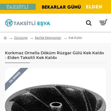
home
Züccaciye
Mutfak Ekipmanları
Kek Kalıbı
Korkmaz Ornella Döküm Rüzgar Gülü Kek Kalıbı
- Elden Taksitli Kek Kalıbı
ÖN SIPARIŞ