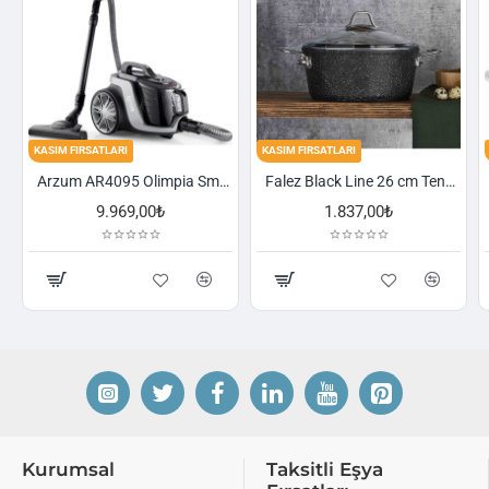
FIRSATLARI
KASIM FIRSATLARI
KASIM FIRSA
Arzum AR4095 Olimpia Smart Cyclone Filtreli Süpürge - Füme
Falez Black Line 26 cm Tencere
9.969,00₺
1.837,00₺
Kurumsal
Taksitli Eşya