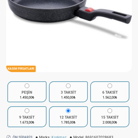
KASIM FIRSATLARI
PEŞİN
3 TAKSİT
6 TAKSİT
1.450,00₺
1.450,00₺
1.562,00₺
9 TAKSİT
12 TAKSİT
15 TAKSİT
1.673,00₺
1.785,00₺
2.008,00₺
ÖN SIPARIŞ
Marka:
Korkmaz
Model:
8691607028683