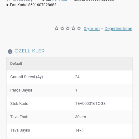
Ean Kodu:
8691607028683
0 yorum
-
Değerlendirme
ÖZELLIKLER
Default
Garanti Süresi (Ay)
24
Parça Sayısı
1
Stok Kodu
TEV000016TOG8
Tava Ebatı
30 cm
Tava Sayısı
Tekli