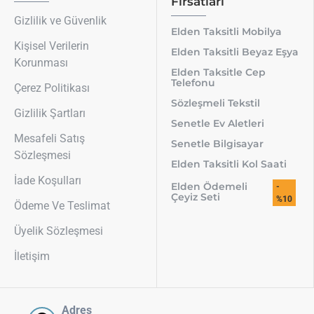
Fırsatları
Gizlilik ve Güvenlik
Elden Taksitli Mobilya
Kişisel Verilerin
Elden Taksitli Beyaz Eşya
Korunması
Elden Taksitle Cep
Telefonu
Çerez Politikası
Sözleşmeli Tekstil
Gizlilik Şartları
Senetle Ev Aletleri
Mesafeli Satış
Senetle Bilgisayar
Sözleşmesi
Elden Taksitli Kol Saati
İade Koşulları
Elden Ödemeli
-
Çeyiz Seti
%10
Ödeme Ve Teslimat
Üyelik Sözleşmesi
İletişim
Adres