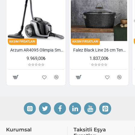
FIRSATLARI
KASIM FIRSATLARI
KASIM FIRSA
Arzum AR4095 Olimpia Smart Cyclone Filtreli Süpürge - Füme
Falez Black Line 26 cm Tencere
9.969,00₺
1.837,00₺
Kurumsal
Taksitli Eşya