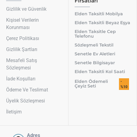
Fırsatları
Gizlilik ve Güvenlik
Elden Taksitli Mobilya
Kişisel Verilerin
Elden Taksitli Beyaz Eşya
Korunması
Elden Taksitle Cep
Telefonu
Çerez Politikası
Sözleşmeli Tekstil
Gizlilik Şartları
Senetle Ev Aletleri
Mesafeli Satış
Senetle Bilgisayar
Sözleşmesi
Elden Taksitli Kol Saati
İade Koşulları
Elden Ödemeli
-
Çeyiz Seti
%10
Ödeme Ve Teslimat
Üyelik Sözleşmesi
İletişim
Adres