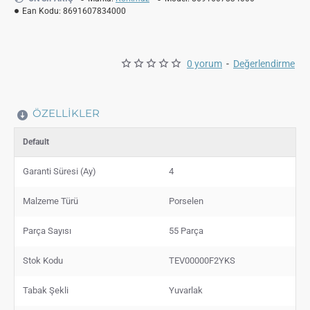
Ean Kodu:
8691607834000
0 yorum
-
Değerlendirme
ÖZELLIKLER
Default
Garanti Süresi (Ay)
4
Malzeme Türü
Porselen
Parça Sayısı
55 Parça
Stok Kodu
TEV00000F2YKS
Tabak Şekli
Yuvarlak