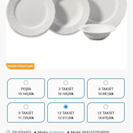
KASIM FIRSATLARI
PEŞİN
3 TAKSİT
6 TAKSİT
10.165,00₺
10.165,00₺
10.947,00₺
9 TAKSİT
12 TAKSİT
15 TAKSİT
11.729,00₺
12.511,00₺
14.075,00₺
ÖN SIPARIŞ
Marka:
Korkmaz
Model:
8691607834000