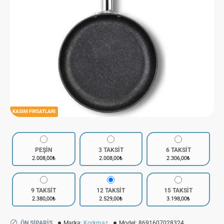
KASIM FIRSATLARI
PEŞİN
3 TAKSİT
6 TAKSİT
2.008,00₺
2.008,00₺
2.306,00₺
9 TAKSİT
12 TAKSİT
15 TAKSİT
2.380,00₺
2.529,00₺
3.198,00₺
ÖN SIPARIŞ
Marka:
Korkmaz
Model:
8691607028324