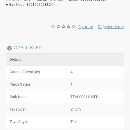
Ean Kodu:
8691607028324
0 yorum
-
Değerlendirme
ÖZELLIKLER
Default
Garanti Süresi (Ay)
4
Parça Sayısı
1
Stok Kodu
TEV000011UKEH
Tava Ebatı
24 cm
Tava Sayısı
Tekli