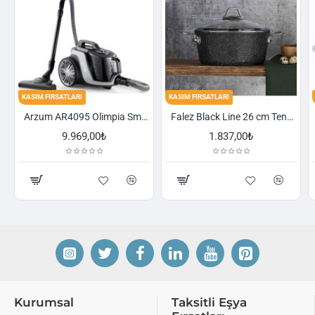
FIRSATLARI
KASIM FIRSATLARI
KASIM FIRSA
Arzum AR4095 Olimpia Smart Cyclone Filtreli Süpürge - Füme
Falez Black Line 26 cm Tencere
9.969,00₺
1.837,00₺
Kurumsal
Taksitli Eşya