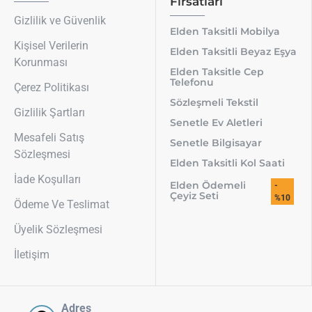
Fırsatları
Gizlilik ve Güvenlik
Elden Taksitli Mobilya
Kişisel Verilerin
Elden Taksitli Beyaz Eşya
Korunması
Elden Taksitle Cep
Telefonu
Çerez Politikası
Sözleşmeli Tekstil
Gizlilik Şartları
Senetle Ev Aletleri
Mesafeli Satış
Senetle Bilgisayar
Sözleşmesi
Elden Taksitli Kol Saati
İade Koşulları
Elden Ödemeli
-
Çeyiz Seti
%10
Ödeme Ve Teslimat
Üyelik Sözleşmesi
İletişim
Adres