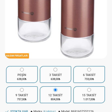
KASIM FIRSATLARI
PEŞİN
3 TAKSİT
6 TAKSİT
638,00₺
638,00₺
733,00₺
9 TAKSİT
12 TAKSİT
15 TAKSİT
757,00₺
804,00₺
1.017,00₺
STOKTA VAR
Marka:
Korkmaz
Model:
8691607552126