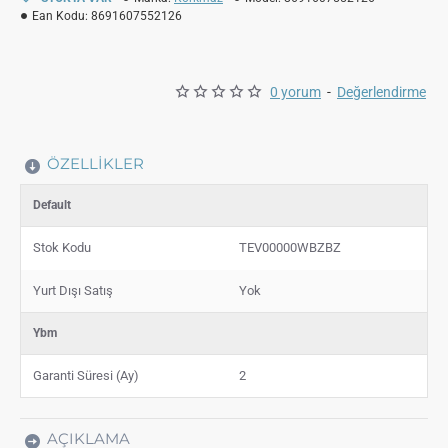
Ean Kodu:
8691607552126
0 yorum
-
Değerlendirme
ÖZELLIKLER
Default
Stok Kodu
TEV00000WBZBZ
Yurt Dışı Satış
Yok
Ybm
Garanti Süresi (Ay)
2
AÇIKLAMA