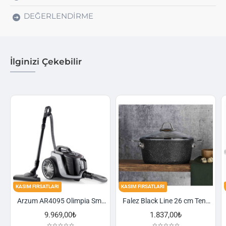
DEĞERLENDIRME
İlginizi Çekebilir
FIRSATLARI
KASIM FIRSATLARI
KASIM FIRSA
Arzum AR4095 Olimpia Smart Cyclone Filtreli Süpürge - Füme
Falez Black Line 26 cm Tencere
9.969,00₺
1.837,00₺