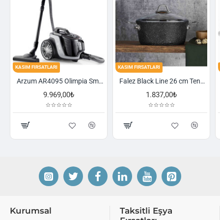
FIRSATLARI
KASIM FIRSATLARI
KASIM FIRSA
Arzum AR4095 Olimpia Smart Cyclone Filtreli Süpürge - Füme
Falez Black Line 26 cm Tencere
9.969,00₺
1.837,00₺
Kurumsal
Taksitli Eşya