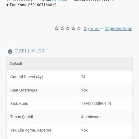
Ean Kodu:
8691607166019
0 yorum
-
Değerlendirme
ÖZELLIKLER
Default
Garanti Süresi (Ay)
24
Saat Göstergesi
Yok
Stok Kodu
TEV00000EK4TN
Taban Çeşidi
Alüminyum
Tek Elle Açma/Kapama
Yok