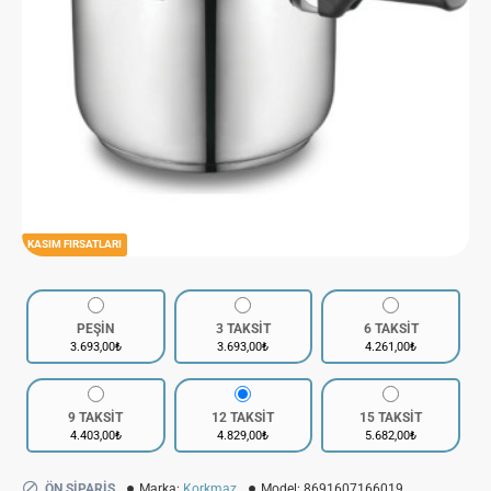
KASIM FIRSATLARI
PEŞİN
3 TAKSİT
6 TAKSİT
3.693,00₺
3.693,00₺
4.261,00₺
9 TAKSİT
12 TAKSİT
15 TAKSİT
4.403,00₺
4.829,00₺
5.682,00₺
ÖN SIPARIŞ
Marka:
Korkmaz
Model:
8691607166019