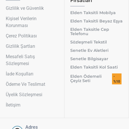
Fırsatları
Gizlilik ve Güvenlik
Elden Taksitli Mobilya
Kişisel Verilerin
Elden Taksitli Beyaz Eşya
Korunması
Elden Taksitle Cep
Telefonu
Çerez Politikası
Sözleşmeli Tekstil
Gizlilik Şartları
Senetle Ev Aletleri
Mesafeli Satış
Senetle Bilgisayar
Sözleşmesi
Elden Taksitli Kol Saati
İade Koşulları
Elden Ödemeli
-
Çeyiz Seti
%10
Ödeme Ve Teslimat
Üyelik Sözleşmesi
İletişim
Adres