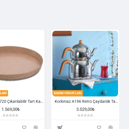
LARI
KASIM FIRSATLARI
Korkmaz A720 Çıkarılabilir Tart Kalıbı Granit 29,5 cm
Korkmaz A196 Retro Çaydanlık Takımı
1.569,00₺
3.029,00₺