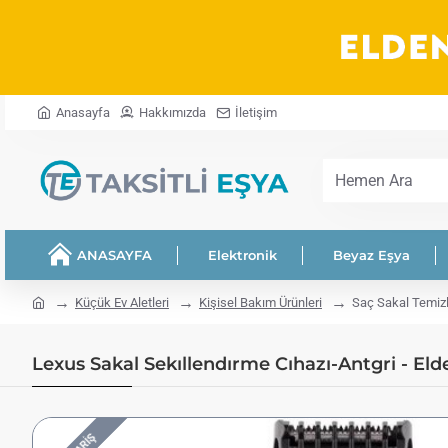
Anasayfa
Hakkımızda
İletişim
Hemen
Ara
ANASAYFA
Elektronik
Beyaz Eşya
home
Küçük Ev Aletleri
Kişisel Bakım Ürünleri
Saç Sakal Temi
Lexus Sakal Sekıllendırme Cıhazı-Antgri - El