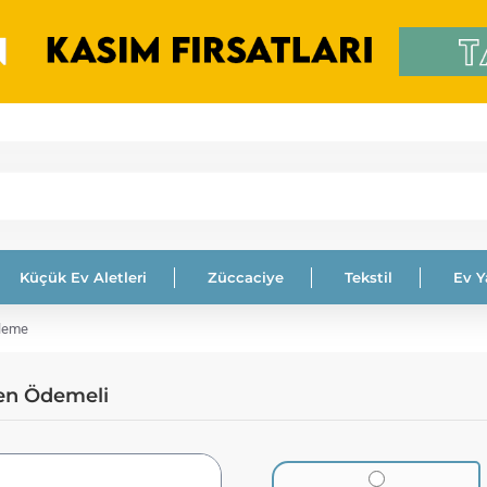
Küçük Ev Aletleri
Züccaciye
Tekstil
Ev 
zleme
den Ödemeli