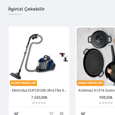
İlginizi Çekebilir
KASIM FIRSATLARI
KASIM FIRSATLARI
Electrolux EUFC81DB Ultra Flex 650 W Toz Torbasız Süpürge
7.543,00₺
998,00₺