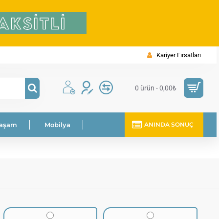
Kariyer Fırsatları
0 ürün - 0,00₺
Yaşam
Mobilya
ANINDA SONUÇ