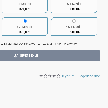
3 TAKSİT
6 TAKSİT
321,00₺
338,00₺
12 TAKSİT
15 TAKSİT
378,00₺
390,00₺
Model:
8682511902022
Ean Kodu:
8682511902022
SEPETE EKLE
0 yorum
-
Değerlendirme