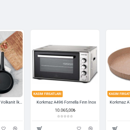
KASIM FIRSATLARI
KASIM FIRSAT
Korkmaz A1374 Gusto Volkanit İki Kulplu Oval Tava
Korkmaz A496 Fornella Fırın İnox
10.065,00₺