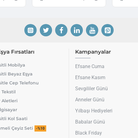
Eşya Fırsatları
Kampanyalar
itli Mobilya
Efsane Cuma
itli Beyaz Eşya
Efsane Kasım
itle Cep Telefonu
Sevgililer Günü
 Tekstil
Anneler Günü
 Aletleri
lgisayar
Yılbaşı Hediyeleri
tli Kol Saati
Babalar Günü
meli Çeyiz Seti
-%10
Black Friday