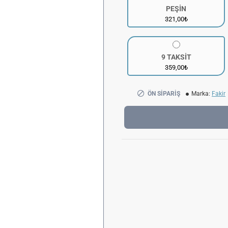
PEŞİN
321,00₺
9 TAKSİT
359,00₺
ÖN SIPARIŞ
Marka:
Fakir