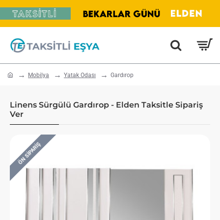
home
Mobilya
Yatak Odası
Gardırop
Linens Sürgülü Gardırop - Elden Taksitle Sipariş
Ver
ÖN SIPARIŞ