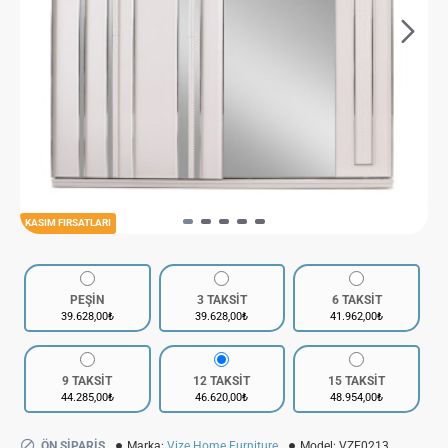
KASIM FIRSATLARI
PEŞİN
3 TAKSİT
6 TAKSİT
39.628,00₺
39.628,00₺
41.962,00₺
9 TAKSİT
12 TAKSİT
15 TAKSİT
44.285,00₺
46.620,00₺
48.954,00₺
ÖN SIPARIŞ
Marka:
Vize Home Furniture
Model:
VZE0213