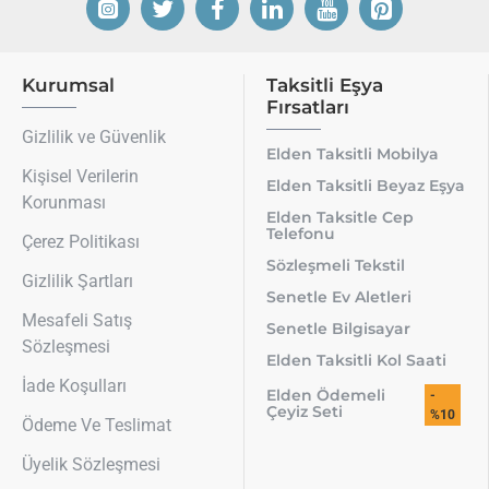
Kurumsal
Taksitli Eşya
Fırsatları
Gizlilik ve Güvenlik
Elden Taksitli Mobilya
Kişisel Verilerin
Elden Taksitli Beyaz Eşya
Korunması
Elden Taksitle Cep
Telefonu
Çerez Politikası
Sözleşmeli Tekstil
Gizlilik Şartları
Senetle Ev Aletleri
Mesafeli Satış
Senetle Bilgisayar
Sözleşmesi
Elden Taksitli Kol Saati
İade Koşulları
Elden Ödemeli
-
Çeyiz Seti
%10
Ödeme Ve Teslimat
Üyelik Sözleşmesi