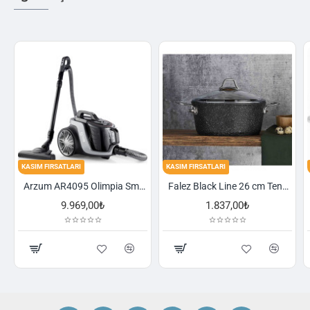
ASIM FIRSATLARI
KASIM FIRSATLARI
KASIM F
Arzum AR4095 Olimpia Smart Cyclone Filtreli Süpürge - Füme
Falez Black Line 26 cm Tencere
9.969,00₺
1.837,00₺