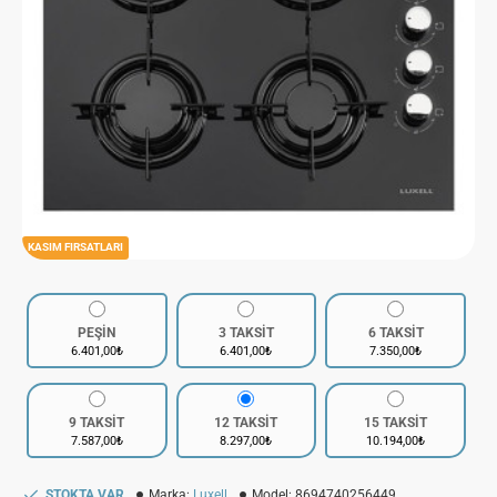
KASIM FIRSATLARI
PEŞİN
3 TAKSİT
6 TAKSİT
6.401,00₺
6.401,00₺
7.350,00₺
9 TAKSİT
12 TAKSİT
15 TAKSİT
7.587,00₺
8.297,00₺
10.194,00₺
STOKTA VAR
Marka:
Luxell
Model:
8694740256449