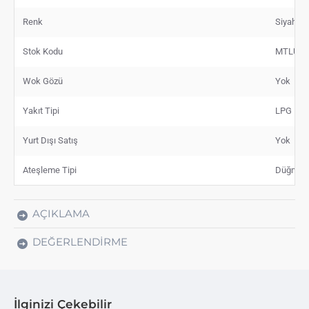
Renk
Siyah
Stok Kodu
MTLUXL
Wok Gözü
Yok
Yakıt Tipi
LPG
Yurt Dışı Satış
Yok
Ateşleme Tipi
Düğmed
AÇIKLAMA
DEĞERLENDIRME
İlginizi Çekebilir