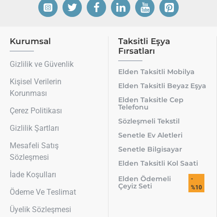
Kurumsal
Taksitli Eşya
Fırsatları
Gizlilik ve Güvenlik
Elden Taksitli Mobilya
Kişisel Verilerin
Elden Taksitli Beyaz Eşya
Korunması
Elden Taksitle Cep
Telefonu
Çerez Politikası
Sözleşmeli Tekstil
Gizlilik Şartları
Senetle Ev Aletleri
Mesafeli Satış
Senetle Bilgisayar
Sözleşmesi
Elden Taksitli Kol Saati
İade Koşulları
Elden Ödemeli
-
Çeyiz Seti
%10
Ödeme Ve Teslimat
Üyelik Sözleşmesi