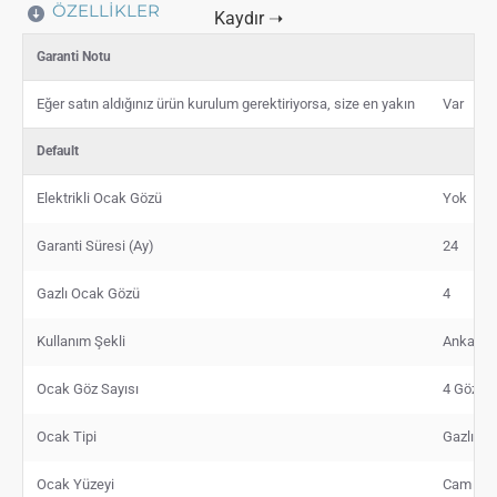
ÖZELLIKLER
Garanti Notu
Eğer satın aldığınız ürün kurulum gerektiriyorsa, size en yakın
Var
Default
Elektrikli Ocak Gözü
Yok
Garanti Süresi (Ay)
24
Gazlı Ocak Gözü
4
Kullanım Şekli
Ankastr
Ocak Göz Sayısı
4 Gözü G
Ocak Tipi
Gazlı
Ocak Yüzeyi
Cam