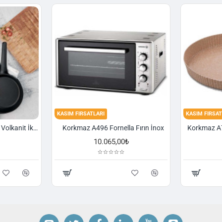
KASIM FIRSATLARI
KASIM FIRSAT
Korkmaz A1374 Gusto Volkanit İki Kulplu Oval Tava
Korkmaz A496 Fornella Fırın İnox
10.065,00₺