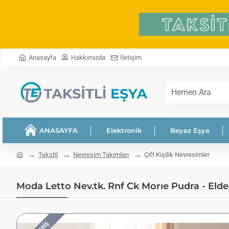
Anasayfa
Hakkımızda
İletişim
Hemen
Ara
ANASAYFA
Elektronik
Beyaz Eşya
home
Tekstil
Nevresim Takımları
Çift Kişilik Nevresimler
Moda Letto Nev.tk. Rnf Ck Morıe Pudra - Eld