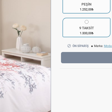
PEŞİN
1.252,00₺
9 TAKSİT
1.333,00₺
ÖN SIPARIŞ
Marka:
Moda 