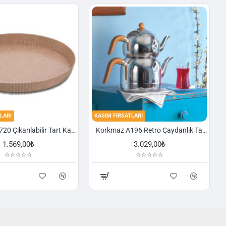
LARI
KASIM FIRSATLARI
Korkmaz A720 Çıkarılabilir Tart Kalıbı Granit 29,5 cm
Korkmaz A196 Retro Çaydanlık Takımı
1.569,00₺
3.029,00₺