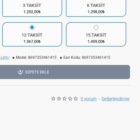
3 TAKSİT
6 TAKSİT
1.252,00₺
1.298,00₺
12 TAKSİT
15 TAKSİT
1.367,00₺
1.459,00₺
Letto
Model:
8697353461415
Ean Kodu:
8697353461415
SEPETE EKLE
0 yorum
-
Değerlendirme