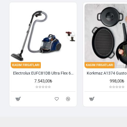
KASIM FIRSATLARI
KASIM FIRSATLARI
Electrolux EUFC81DB Ultra Flex 650 W Toz Torbasız Süpürge
7.543,00₺
998,00₺