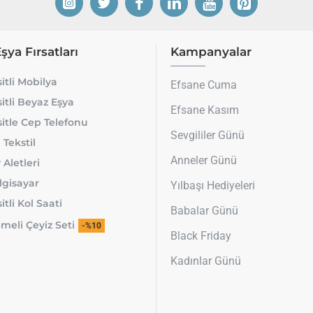
Eşya Fırsatları
Kampanyalar
itli Mobilya
Efsane Cuma
itli Beyaz Eşya
Efsane Kasım
itle Cep Telefonu
Sevgililer Günü
 Tekstil
Anneler Günü
 Aletleri
lgisayar
Yılbaşı Hediyeleri
tli Kol Saati
Babalar Günü
meli Çeyiz Seti
-%10
Black Friday
Kadınlar Günü