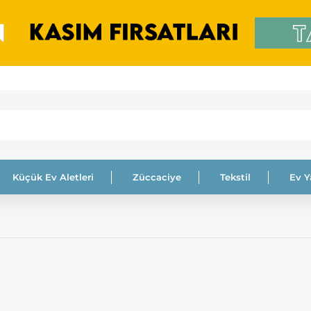
Küçük Ev Aletleri
Züccaciye
Tekstil
Ev 