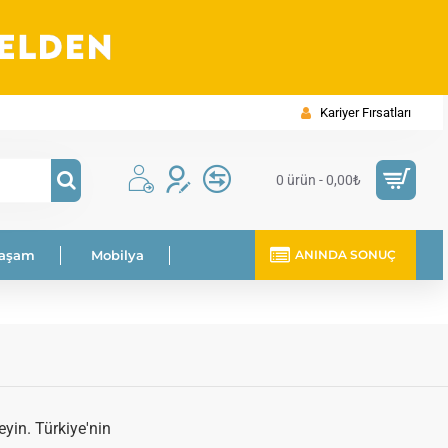
Kariyer Fırsatları
0 ürün - 0,00₺
Yaşam
Mobilya
ANINDA SONUÇ
eyin. Türkiye'nin