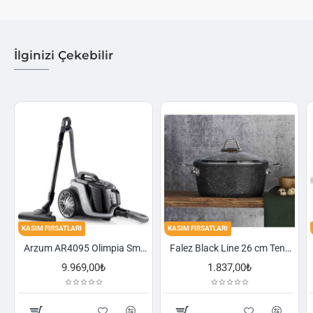
İlginizi Çekebilir
KASIM FIRSATLARI
KASIM FIRSATLARI
Arzum AR4095 Olimpia Smart Cyclone Filtreli Süpürge - Füme
Falez Black Line 26 cm Tencere
1.837,00₺
2.521,00₺