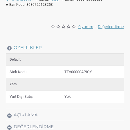
Ean Kodu:
8680729123253
0 yorum
-
Değerlendirme
ÖZELLIKLER
Default
Stok Kodu
TEV00000APIQY
Ybm
Yurt Dışı Satış
Yok
AÇIKLAMA
DEĞERLENDIRME