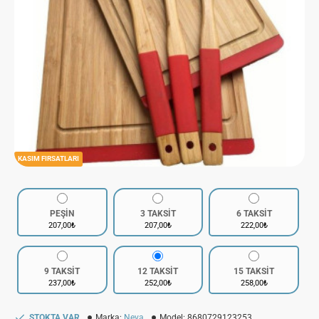
KASIM FIRSATLARI
PEŞİN
3 TAKSİT
6 TAKSİT
207,00₺
207,00₺
222,00₺
9 TAKSİT
12 TAKSİT
15 TAKSİT
237,00₺
252,00₺
258,00₺
STOKTA VAR
Marka:
Neva
Model:
8680729123253