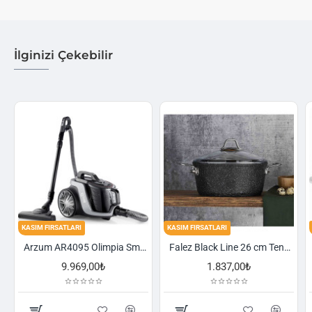
İlginizi Çekebilir
FIRSATLARI
KASIM FIRSATLARI
KASIM FIRSA
Arzum AR4095 Olimpia Smart Cyclone Filtreli Süpürge - Füme
Falez Black Line 26 cm Tencere
9.969,00₺
1.837,00₺