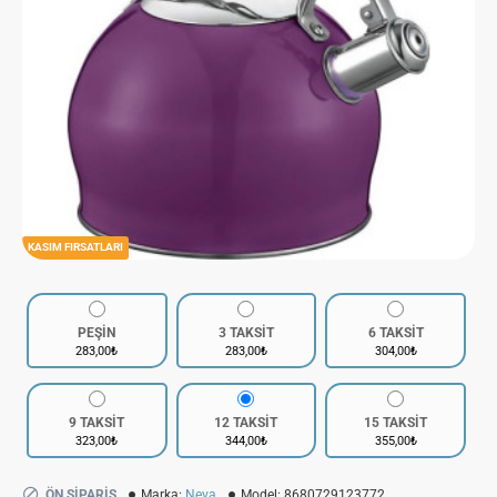
KASIM FIRSATLARI
PEŞİN
3 TAKSİT
6 TAKSİT
283,00₺
283,00₺
304,00₺
9 TAKSİT
12 TAKSİT
15 TAKSİT
323,00₺
344,00₺
355,00₺
ÖN SIPARIŞ
Marka:
Neva
Model:
8680729123772