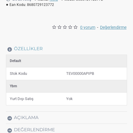
Ean Kodu:
8680729123772
0 yorum
-
Değerlendirme
ÖZELLIKLER
Default
Stok Kodu
TEV00000APIPB
Ybm
Yurt Dışı Satış
Yok
AÇIKLAMA
DEĞERLENDIRME