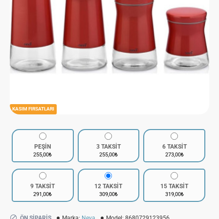
KASIM FIRSATLARI
PEŞİN
3 TAKSİT
6 TAKSİT
255,00₺
255,00₺
273,00₺
9 TAKSİT
12 TAKSİT
15 TAKSİT
291,00₺
309,00₺
319,00₺
ÖN SIPARIŞ
Marka:
Neva
Model:
8680729123956