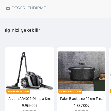
DEĞERLENDIRME
İlginizi Çekebilir
FIRSATLARI
KASIM FIRSATLARI
KASIM FIRSA
Arzum AR4095 Olimpia Smart Cyclone Filtreli Süpürge - Füme
Falez Black Line 26 cm Tencere
9.969,00₺
1.837,00₺