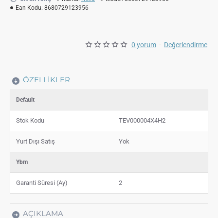
Ean Kodu:
8680729123956
0 yorum
-
Değerlendirme
ÖZELLIKLER
Default
Stok Kodu
TEV000004X4H2
Yurt Dışı Satış
Yok
Ybm
Garanti Süresi (Ay)
2
AÇIKLAMA