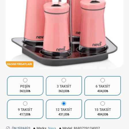
KASIM FIRSATLARI
PEŞİN
3 TAKSİT
6 TAKSİT
363,00₺
363,00₺
404,00₺
9 TAKSİT
12 TAKSİT
15 TAKSİT
417,00₺
431,00₺
484,00₺
ÖN SIPARIŞ
Marka:
Neva
Model:
8680729124007