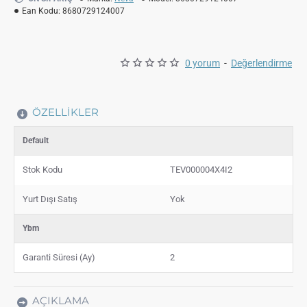
Ean Kodu:
8680729124007
0 yorum
-
Değerlendirme
ÖZELLIKLER
Default
Stok Kodu
TEV000004X4I2
Yurt Dışı Satış
Yok
Ybm
Garanti Süresi (Ay)
2
AÇIKLAMA