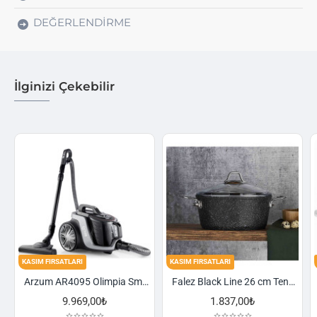
DEĞERLENDIRME
İlginizi Çekebilir
TLARI
KASIM FIRSATLARI
KASIM FIRSATLARI
Arzum AR4095 Olimpia Smart Cyclone Filtreli Süpürge - Füme
Falez Black Line 26 cm Tencere
9.969,00₺
1.837,00₺
2.52