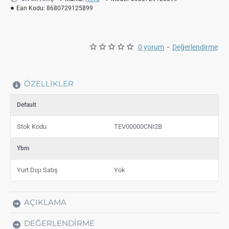
Ean Kodu:
8680729125899
0 yorum
-
Değerlendirme
ÖZELLIKLER
Default
Stok Kodu
TEV00000CNI2B
Ybm
Yurt Dışı Satış
Yok
AÇIKLAMA
DEĞERLENDIRME