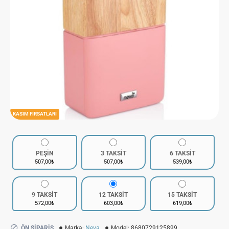
KASIM FIRSATLARI
PEŞİN
3 TAKSİT
6 TAKSİT
507,00₺
507,00₺
539,00₺
9 TAKSİT
12 TAKSİT
15 TAKSİT
572,00₺
603,00₺
619,00₺
ÖN SIPARIŞ
Marka:
Neva
Model:
8680729125899