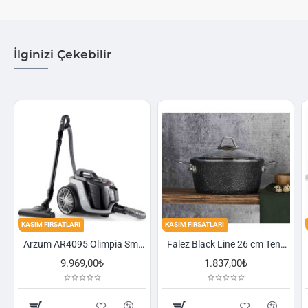
İlginizi Çekebilir
FIRSATLARI
KASIM FIRSATLARI
KASIM FIRSA
Arzum AR4095 Olimpia Smart Cyclone Filtreli Süpürge - Füme
Falez Black Line 26 cm Tencere
9.969,00₺
1.837,00₺