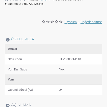
Ean Kodu:
8680729126346
0 yorum
-
Değerlendirme
ÖZELLIKLER
Default
Stok Kodu
TEV00000FJ110
Yurt Dışı Satış
Yok
Ybm
Garanti Süresi (Ay)
24
AÇIKLAMA