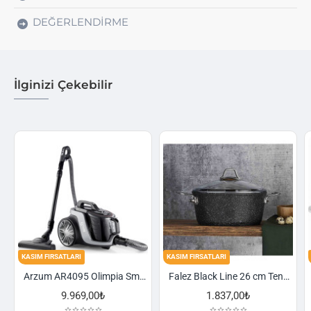
DEĞERLENDIRME
İlginizi Çekebilir
FIRSATLARI
KASIM FIRSATLARI
KASIM FIRSA
Arzum AR4095 Olimpia Smart Cyclone Filtreli Süpürge - Füme
Falez Black Line 26 cm Tencere
9.969,00₺
1.837,00₺