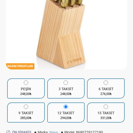
KASIM FIRSATLARI
PEŞİN
3 TAKSİT
6 TAKSİT
248,00₺
248,00₺
276,00₺
9 TAKSİT
12 TAKSİT
15 TAKSİT
285,00₺
294,00₺
331,00₺
ÖN SIPARIŞ
Marka:
Neva
Model:
8680729127190