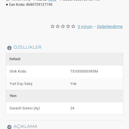
Ean Kodu:
8680729127190
0 yorum
-
Değerlendirme
ÖZELLIKLER
Default
Stok Kodu
TEV00000IXR5M
Yurt Dışı Satış
Yok
Ybm
Garanti Süresi (Ay)
24
AÇIKLAMA