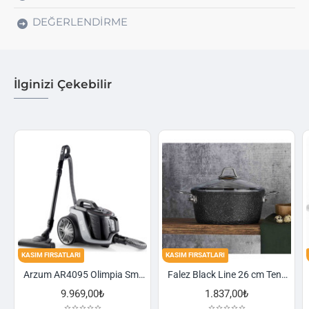
DEĞERLENDIRME
İlginizi Çekebilir
TLARI
KASIM FIRSATLARI
KASIM FIRSATLARI
Arzum AR4095 Olimpia Smart Cyclone Filtreli Süpürge - Füme
Falez Black Line 26 cm Tencere
9.969,00₺
1.837,00₺
2.52