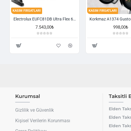
KASIM FIRSATLARI
KASIM FIRSATLARI
Electrolux EUFC81DB Ultra Flex 650 W Toz Torbasız Süpürge
7.543,00₺
998,00₺
Kurumsal
Taksitli 
Elden Taks
Gizlilik ve Güvenlik
Elden Taks
Kişisel Verilerin Korunması
Elden Taks