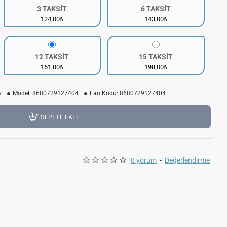
3 TAKSİT
6 TAKSİT
124,00₺
143,00₺
12 TAKSİT
15 TAKSİT
161,00₺
198,00₺
a
Model:
8680729127404
Ean Kodu:
8680729127404
SEPETE EKLE
0 yorum
-
Değerlendirme