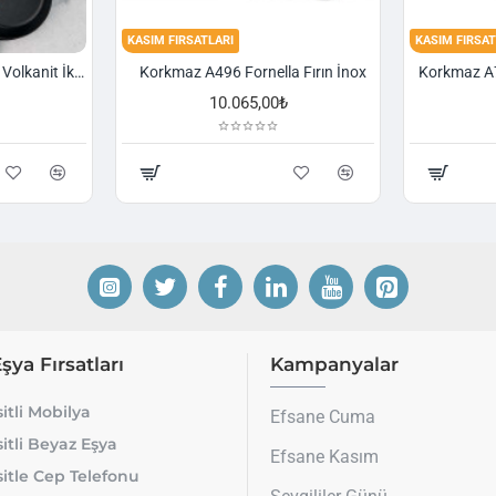
KASIM FIRSATLARI
KASIM FIRSAT
Korkmaz A1374 Gusto Volkanit İki Kulplu Oval Tava
Korkmaz A496 Fornella Fırın İnox
10.065,00₺
Eşya Fırsatları
Kampanyalar
itli Mobilya
Efsane Cuma
itli Beyaz Eşya
Efsane Kasım
itle Cep Telefonu