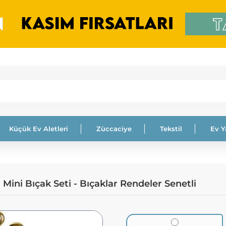
Küçük Ev Aletleri
Züccaciye
Tekstil
Ev 
ini Bıçak Seti - Bıçaklar Rendeler Senetli