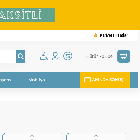
Kariyer Fırsatları
0 ürün - 0,00₺
Yaşam
Mobilya
ANINDA SONUÇ