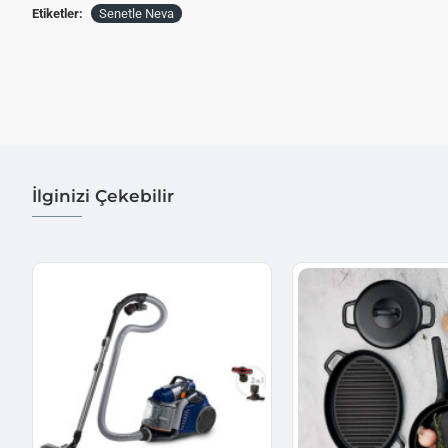
Etiketler:
Senetle Neva
İlginizi Çekebilir