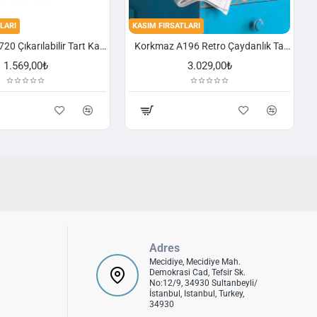
LARI
KASIM FIRSATLARI
Korkmaz A720 Çıkarılabilir Tart Kalıbı Granit 29,5 cm
Korkmaz A196 Retro Çaydanlık Takımı
1.569,00₺
3.029,00₺
Adres
Mecidiye, Mecidiye Mah.
Demokrasi Cad, Tefsir Sk.
No:12/9, 34930 Sultanbeyli/
İstanbul, Istanbul, Turkey,
34930