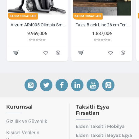
FIRSATLARI
KASIM FIRSATLARI
KASIM FIRSA
Arzum AR4095 Olimpia Smart Cyclone Filtreli Süpürge - Füme
Falez Black Line 26 cm Tencere
9.969,00₺
1.837,00₺
Kurumsal
Taksitli Eşya
Fırsatları
Gizlilik ve Güvenlik
Elden Taksitli Mobilya
Kişisel Verilerin
Elden Taksitli Beyaz Eşya