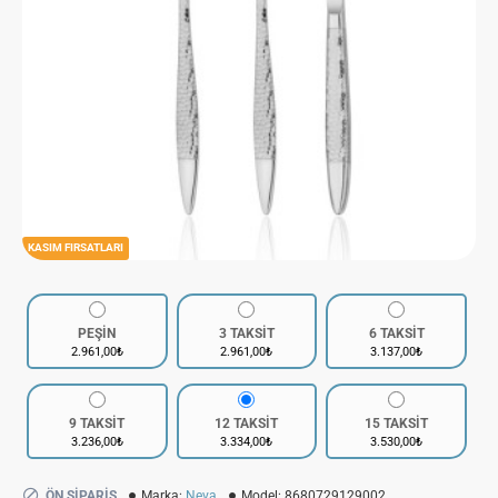
KASIM FIRSATLARI
PEŞİN
3 TAKSİT
6 TAKSİT
2.961,00₺
2.961,00₺
3.137,00₺
9 TAKSİT
12 TAKSİT
15 TAKSİT
3.236,00₺
3.334,00₺
3.530,00₺
ÖN SIPARIŞ
Marka:
Neva
Model:
8680729129002