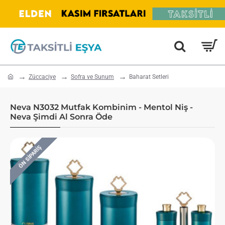
home
Züccaciye
Sofra ve Sunum
Baharat Setleri
Neva N3032 Mutfak Kombinim - Mentol Niş -
Neva Şimdi Al Sonra Öde
ÖN SIPARIŞ