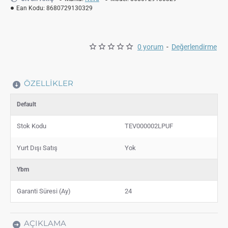
Ean Kodu:
8680729130329
0 yorum
-
Değerlendirme
ÖZELLIKLER
Default
Stok Kodu
TEV000002LPUF
Yurt Dışı Satış
Yok
Ybm
Garanti Süresi (Ay)
24
AÇIKLAMA