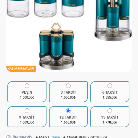
KASIM FIRSATLARI
PEŞİN
3 TAKSİT
6 TAKSİT
1.500,00₺
1.500,00₺
1.555,00₺
9 TAKSİT
12 TAKSİT
15 TAKSİT
1.609,00₺
1.666,00₺
1.778,00₺
ÖN SIPARIŞ
Marka:
Neva
Model:
8680729130329