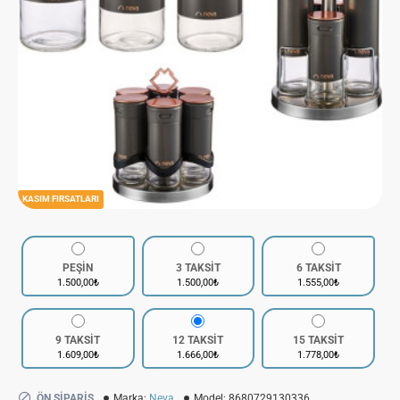
KASIM FIRSATLARI
PEŞİN
3 TAKSİT
6 TAKSİT
1.500,00₺
1.500,00₺
1.555,00₺
9 TAKSİT
12 TAKSİT
15 TAKSİT
1.609,00₺
1.666,00₺
1.778,00₺
ÖN SIPARIŞ
Marka:
Neva
Model:
8680729130336