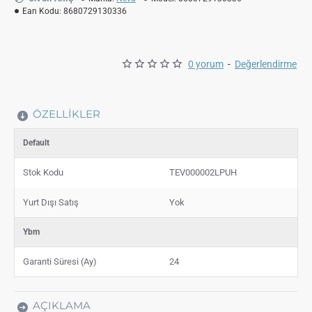
Ean Kodu:
8680729130336
0 yorum
-
Değerlendirme
ÖZELLIKLER
Default
Stok Kodu
TEV000002LPUH
Yurt Dışı Satış
Yok
Ybm
Garanti Süresi (Ay)
24
AÇIKLAMA