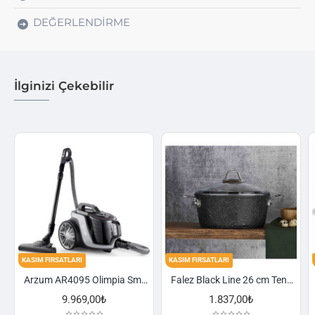
DEĞERLENDIRME
İlginizi Çekebilir
FIRSATLARI
KASIM FIRSATLARI
KASIM FIRSA
Arzum AR4095 Olimpia Smart Cyclone Filtreli Süpürge - Füme
Falez Black Line 26 cm Tencere
9.969,00₺
1.837,00₺