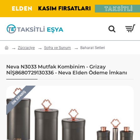
home
Züccaciye
Sofra ve Sunum
Baharat Setleri
Neva N3033 Mutfak Kombinim - Grizay
NİŞ8680729130336 - Neva Elden Ödeme İmkanı
ÖN SIPARIŞ