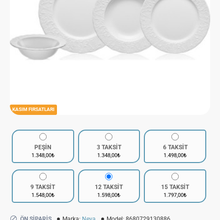
KASIM FIRSATLARI
PEŞİN
3 TAKSİT
6 TAKSİT
1.348,00₺
1.348,00₺
1.498,00₺
9 TAKSİT
12 TAKSİT
15 TAKSİT
1.548,00₺
1.598,00₺
1.797,00₺
ÖN SIPARIŞ
Marka:
Neva
Model:
8680729130886