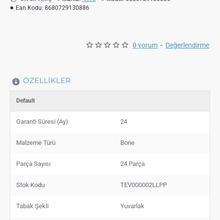
Ean Kodu:
8680729130886
0 yorum
-
Değerlendirme
ÖZELLIKLER
Default
Garanti Süresi (Ay)
24
Malzeme Türü
Bone
Parça Sayısı
24 Parça
Stok Kodu
TEV000002LLPP
Tabak Şekli
Yuvarlak