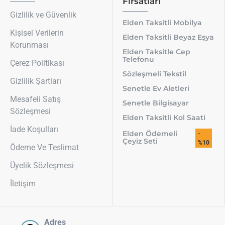
Fırsatları
Gizlilik ve Güvenlik
Elden Taksitli Mobilya
Kişisel Verilerin
Elden Taksitli Beyaz Eşya
Korunması
Elden Taksitle Cep
Telefonu
Çerez Politikası
Sözleşmeli Tekstil
Gizlilik Şartları
Senetle Ev Aletleri
Mesafeli Satış
Senetle Bilgisayar
Sözleşmesi
Elden Taksitli Kol Saati
İade Koşulları
Elden Ödemeli
-
Çeyiz Seti
%10
Ödeme Ve Teslimat
Üyelik Sözleşmesi
İletişim
Adres