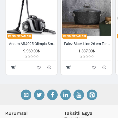
KASIM FIRSATLARI
KASIM FIRSATLARI
Arzum AR4095 Olimpia Smart Cyclone Filtreli Süpürge - Füme
Falez Black Line 26 cm Tencere
1.837,00₺
2.521,00₺
Kurumsal
Taksitli Eşya