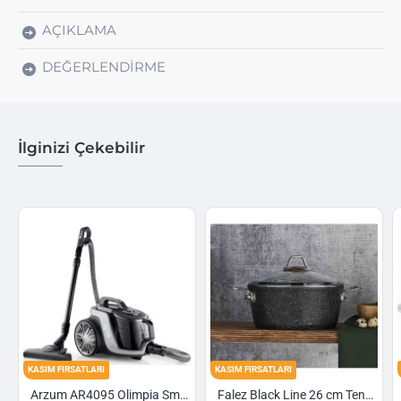
AÇIKLAMA
DEĞERLENDIRME
İlginizi Çekebilir
TLARI
KASIM FIRSATLARI
KASIM FIRSATLARI
Arzum AR4095 Olimpia Smart Cyclone Filtreli Süpürge - Füme
Falez Black Line 26 cm Tencere