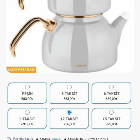
KASIM FIRSATLARI
PEŞİN
3 TAKSİT
6 TAKSİT
583,00₺
583,00₺
669,00₺
9 TAKSİT
12 TAKSİT
15 TAKSİT
691,00₺
756,00₺
929,00₺
ÖN SIPARIŞ
Marka:
Neva
Model:
8680729142711