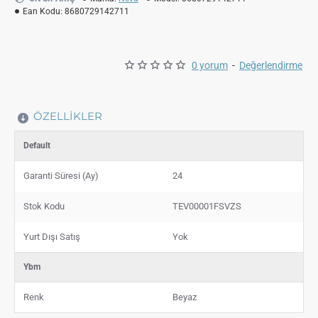
Ean Kodu:
8680729142711
0 yorum
-
Değerlendirme
ÖZELLIKLER
Default
Garanti Süresi (Ay)
24
Stok Kodu
TEV00001FSVZS
Yurt Dışı Satış
Yok
Ybm
Renk
Beyaz