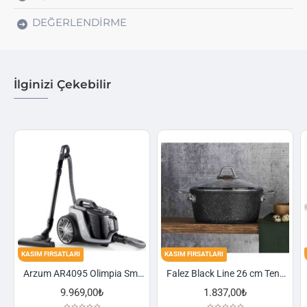
DEĞERLENDIRME
İlginizi Çekebilir
KASIM FIRSATLARI
KASIM FIRSATLARI
Arzum AR4095 Olimpia Smart Cyclone Filtreli Süpürge - Füme
Falez Black Line 26 cm Tencere
,00₺
1.837,00₺
2.521,00₺