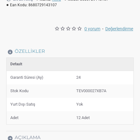
Ean Kodu:
8680729143107
0 yorum
-
Değerlendirme
ÖZELLIKLER
Default
Garanti Süresi (Ay)
24
Stok Kodu
TEV000027XB7A
Yurt Dışı Satış
Yok
Adet
12 Adet
AÇIKLAMA