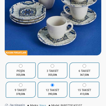
KASIM FIRSATLARI
PEŞİN
3 TAKSİT
6 TAKSİT
355,00₺
355,00₺
367,00₺
9 TAKSİT
12 TAKSİT
15 TAKSİT
378,00₺
390,00₺
413,00₺
ÖN SIPARIŞ
Marka:
Neva
Model:
8680729143107