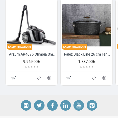
TLARI
KASIM FIRSATLARI
KASIM FIRSATLARI
Falez Black Line 26 cm Tencere
Schafer Cookhaus 6 Parça Çelik Sahan Seti-Gümüş
.837,00₺
2.521,00₺
2.758