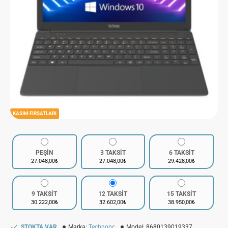
KASIM FIRSATLARI
PEŞİN
3 TAKSİT
6 TAKSİT
27.048,00₺
27.048,00₺
29.428,00₺
9 TAKSİT
12 TAKSİT
15 TAKSİT
30.222,00₺
32.602,00₺
38.950,00₺
STOKTA VAR
Marka:
Technopc
Model:
8680139019337