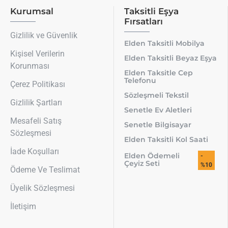
Kurumsal
Taksitli Eşya
Fırsatları
Gizlilik ve Güvenlik
Elden Taksitli Mobilya
Kişisel Verilerin
Elden Taksitli Beyaz Eşya
Korunması
Elden Taksitle Cep
Telefonu
Çerez Politikası
Sözleşmeli Tekstil
Gizlilik Şartları
Senetle Ev Aletleri
Mesafeli Satış
Senetle Bilgisayar
Sözleşmesi
Elden Taksitli Kol Saati
İade Koşulları
Elden Ödemeli
-
Çeyiz Seti
%10
Ödeme Ve Teslimat
Üyelik Sözleşmesi
İletişim