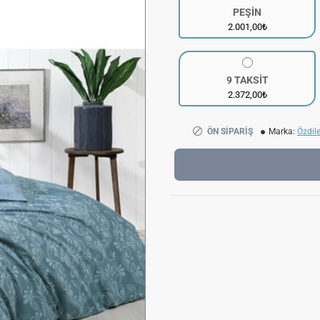
PEŞİN
2.001,00₺
9 TAKSİT
2.372,00₺
ÖN SIPARIŞ
Marka:
Özdil