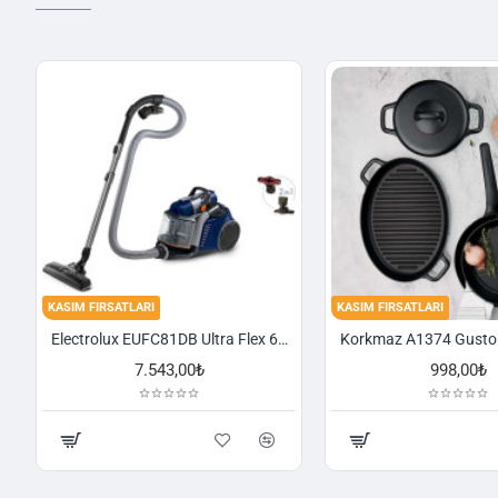
KASIM FIRSATLARI
KASIM FIRSATLARI
Electrolux EUFC81DB Ultra Flex 650 W Toz Torbasız Süpürge
7.543,00₺
998,00₺