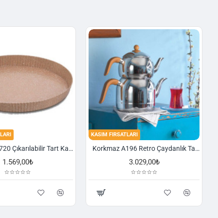
LARI
KASIM FIRSATLARI
Korkmaz A720 Çıkarılabilir Tart Kalıbı Granit 29,5 cm
Korkmaz A196 Retro Çaydanlık Takımı
1.569,00₺
3.029,00₺