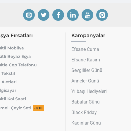
Eşya Fırsatları
Kampanyalar
itli Mobilya
Efsane Cuma
itli Beyaz Eşya
Efsane Kasım
itle Cep Telefonu
Sevgililer Günü
 Tekstil
Anneler Günü
 Aletleri
lgisayar
Yılbaşı Hediyeleri
tli Kol Saati
Babalar Günü
meli Çeyiz Seti
-%10
Black Friday
Kadınlar Günü