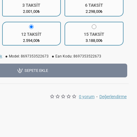
3 TAKSİT
6 TAKSİT
2.001,00₺
2.298,00₺
12 TAKSİT
15 TAKSİT
2.594,00₺
3.188,00₺
ek
Model:
8697353522673
Ean Kodu:
8697353522673
SEPETE EKLE
0 yorum
-
Değerlendirme