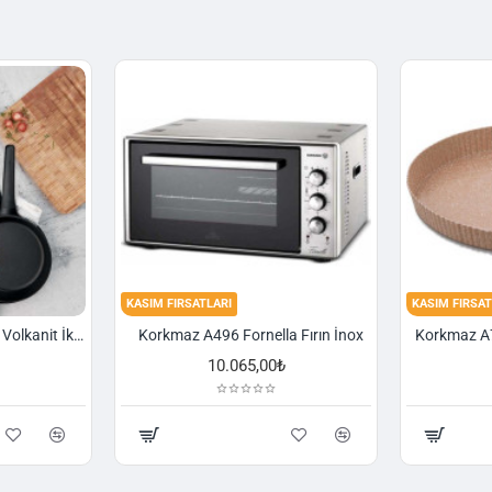
KASIM FIRSATLARI
KASIM FIRSAT
Korkmaz A1374 Gusto Volkanit İki Kulplu Oval Tava
Korkmaz A496 Fornella Fırın İnox
10.065,00₺