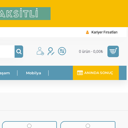
Kariyer Fırsatları
0 ürün - 0,00₺
Yaşam
Mobilya
ANINDA SONUÇ