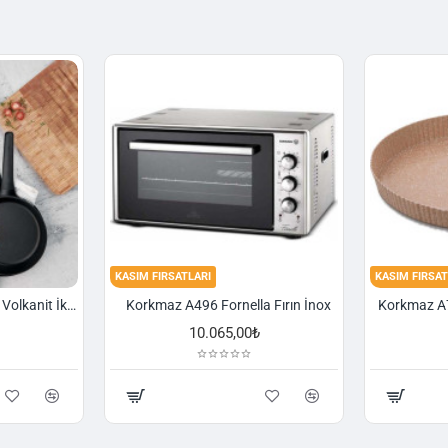
KASIM FIRSATLARI
KASIM FIRSAT
Korkmaz A1374 Gusto Volkanit İki Kulplu Oval Tava
Korkmaz A496 Fornella Fırın İnox
10.065,00₺