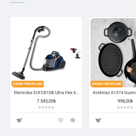
KASIM FIRSATLARI
KASIM FIRSATLARI
Electrolux EUFC81DB Ultra Flex 650 W Toz Torbasız Süpürge
7.543,00₺
998,00₺