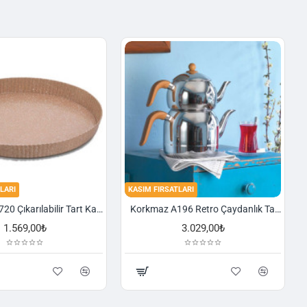
LARI
KASIM FIRSATLARI
Korkmaz A720 Çıkarılabilir Tart Kalıbı Granit 29,5 cm
Korkmaz A196 Retro Çaydanlık Takımı
1.569,00₺
3.029,00₺