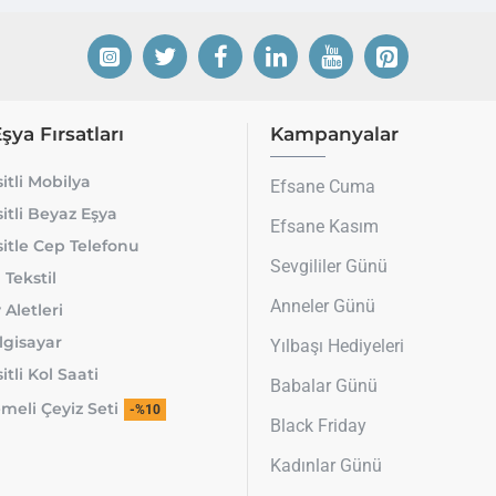
Eşya Fırsatları
Kampanyalar
itli Mobilya
Efsane Cuma
itli Beyaz Eşya
Efsane Kasım
itle Cep Telefonu
Sevgililer Günü
 Tekstil
Anneler Günü
 Aletleri
lgisayar
Yılbaşı Hediyeleri
tli Kol Saati
Babalar Günü
meli Çeyiz Seti
-%10
Black Friday
Kadınlar Günü