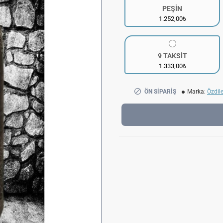
PEŞİN
1.252,00₺
9 TAKSİT
1.333,00₺
ÖN SIPARIŞ
Marka:
Özdil