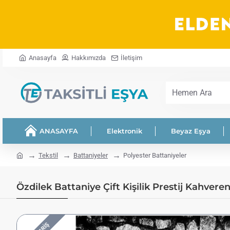
Anasayfa
Hakkımızda
İletişim
Hemen
Ara
ANASAYFA
Elektronik
Beyaz Eşya
home
Tekstil
Battaniyeler
Polyester Battaniyeler
Özdilek Battaniye Çift Kişilik Prestij Kahvere