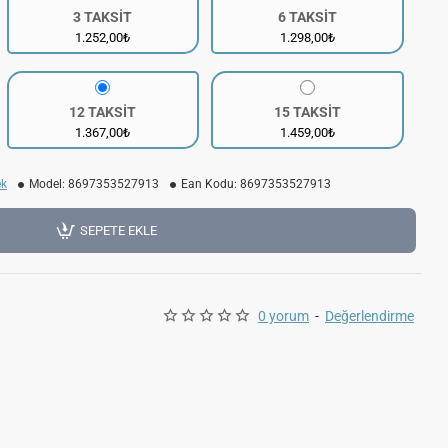
3 TAKSİT
6 TAKSİT
1.252,00₺
1.298,00₺
12 TAKSİT
15 TAKSİT
1.367,00₺
1.459,00₺
ek
Model:
8697353527913
Ean Kodu:
8697353527913
SEPETE EKLE
0 yorum
-
Değerlendirme