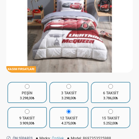
KASIM FIRSATLARI
PEŞİN
3 TAKSİT
6 TAKSİT
3.298,00₺
3.298,00₺
3.786,00₺
9 TAKSİT
12 TAKSİT
15 TAKSİT
3.909,00₺
4.275,00₺
5.252,00₺
ÖN SIPARIŞ
Marka:
Özdilek
Model:
8697353525988