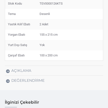
Stok Kodu
TEV0000126KTS
Tema
Desenli
Yastık Kılıf Ebatı
2 Adet
Yorgan Ebatı
155 x 215 cm
Yurt Dışı Satış
Yok
Çarşaf Ebatı
100 x 200 cm
AÇIKLAMA
DEĞERLENDIRME
İlginizi Çekebilir