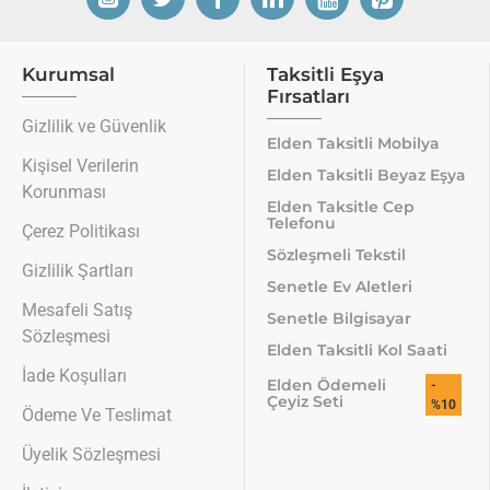
Kurumsal
Taksitli Eşya
Fırsatları
Gizlilik ve Güvenlik
Elden Taksitli Mobilya
Kişisel Verilerin
Elden Taksitli Beyaz Eşya
Korunması
Elden Taksitle Cep
Telefonu
Çerez Politikası
Sözleşmeli Tekstil
Gizlilik Şartları
Senetle Ev Aletleri
Mesafeli Satış
Senetle Bilgisayar
Sözleşmesi
Elden Taksitli Kol Saati
İade Koşulları
Elden Ödemeli
-
Çeyiz Seti
%10
Ödeme Ve Teslimat
Üyelik Sözleşmesi