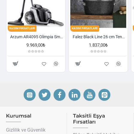
KASIM FIRSATLARI
KASIM FIRSATLARI
Arzum AR4095 Olimpia Smart Cyclone Filtreli Süpürge - Füme
Falez Black Line 26 cm Tencere
,00₺
1.837,00₺
2.521,00₺
Kurumsal
Taksitli Eşya
Fırsatları
Gizlilik ve Güvenlik