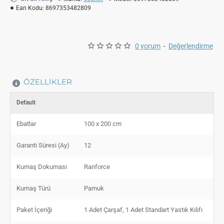
Ean Kodu:
8697353482809
0 yorum
-
Değerlendirme
ÖZELLIKLER
Default
Ebatlar
100 x 200 cm
Garanti Süresi (Ay)
12
Kumaş Dokuması
Ranforce
Kumaş Türü
Pamuk
Paket İçeriği
1 Adet Çarşaf, 1 Adet Standart Yastık Kılıfı