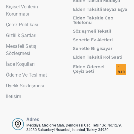
Elden Taksitli Mobilya
Kişisel Verilerin
Elden Taksitli Beyaz Eşya
Korunması
Elden Taksitle Cep
Telefonu
Çerez Politikası
Sözleşmeli Tekstil
Gizlilik Şartları
Senetle Ev Aletleri
Mesafeli Satış
Senetle Bilgisayar
Sözleşmesi
Elden Taksitli Kol Saati
İade Koşulları
Elden Ödemeli
-
Çeyiz Seti
%10
Ödeme Ve Teslimat
Üyelik Sözleşmesi
İletişim
Adres
Mecidiye, Mecidiye Mah. Demokrasi Cad, Tefsir Sk. No:12/9,
34930 Sultanbeyli/İstanbul, Istanbul, Turkey, 34930