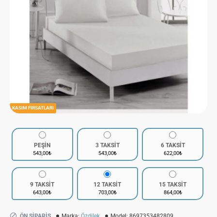
KASIM FIRSATLARI
PEŞİN
3 TAKSİT
6 TAKSİT
543,00₺
543,00₺
622,00₺
9 TAKSİT
12 TAKSİT
15 TAKSİT
643,00₺
703,00₺
864,00₺
ÖN SIPARIŞ
Marka:
Özdilek
Model:
8697353482809