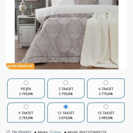
KASIM FIRSATLARI
PEŞİN
3 TAKSİT
6 TAKSİT
2.759,00₺
2.759,00₺
2.770,00₺
9 TAKSİT
12 TAKSİT
15 TAKSİT
2.793,00₺
2.874,00₺
2.989,00₺
ÖN SIPARIŞ
Marka:
Özdilek
Model:
8697353489129