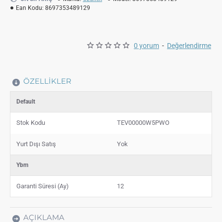
Ean Kodu:
8697353489129
0 yorum
-
Değerlendirme
ÖZELLIKLER
Default
Stok Kodu
TEV00000W5PWO
Yurt Dışı Satış
Yok
Ybm
Garanti Süresi (Ay)
12
AÇIKLAMA