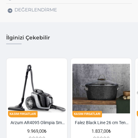
DEĞERLENDIRME
İlginizi Çekebilir
KASIM FIRSATLARI
KASIM FIRSATLARI
KASIM
Falez Black Line 26 cm Tencere
Schafer Cookhaus 6 Parça Çelik Sahan Seti-Gümüş
1.837,00₺
2.521,00₺