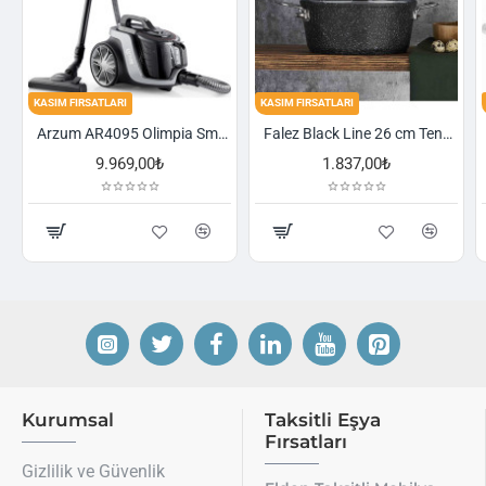
KASIM FIRSATLARI
KASIM FIRSATLARI
Arzum AR4095 Olimpia Smart Cyclone Filtreli Süpürge - Füme
Falez Black Line 26 cm Tencere
1.837,00₺
2.521,00₺
Kurumsal
Taksitli Eşya
Fırsatları
Gizlilik ve Güvenlik