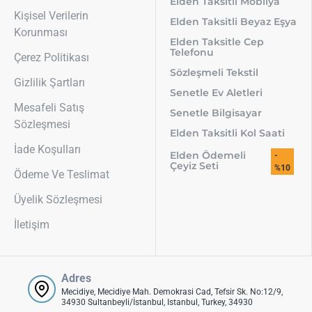
Elden Taksitli Mobilya
Kişisel Verilerin
Elden Taksitli Beyaz Eşya
Korunması
Elden Taksitle Cep
Telefonu
Çerez Politikası
Sözleşmeli Tekstil
Gizlilik Şartları
Senetle Ev Aletleri
Mesafeli Satış
Senetle Bilgisayar
Sözleşmesi
Elden Taksitli Kol Saati
İade Koşulları
Elden Ödemeli
-
Çeyiz Seti
%10
Ödeme Ve Teslimat
Üyelik Sözleşmesi
İletişim
Adres
Mecidiye, Mecidiye Mah. Demokrasi Cad, Tefsir Sk. No:12/9,
34930 Sultanbeyli/İstanbul, Istanbul, Turkey, 34930