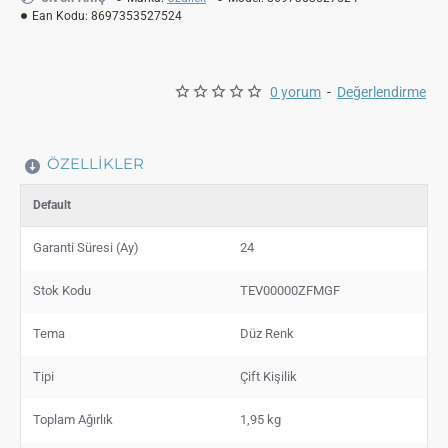
Ean Kodu:
8697353527524
0 yorum
-
Değerlendirme
ÖZELLIKLER
Default
Garanti Süresi (Ay)
24
Stok Kodu
TEV00000ZFMGF
Tema
Düz Renk
Tipi
Çift Kişilik
Toplam Ağırlık
1,95 kg