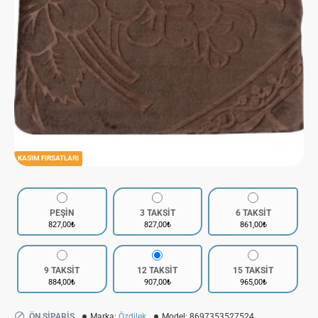
KASIM FIRSATLARI
PEŞİN
3 TAKSİT
6 TAKSİT
827,00₺
827,00₺
861,00₺
9 TAKSİT
12 TAKSİT
15 TAKSİT
884,00₺
907,00₺
965,00₺
ÖN SIPARIŞ
Marka:
Özdilek
Model:
8697353527524