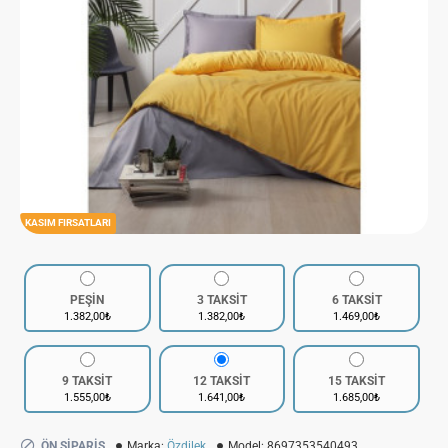
KASIM FIRSATLARI
PEŞİN
3 TAKSİT
6 TAKSİT
1.382,00₺
1.382,00₺
1.469,00₺
9 TAKSİT
12 TAKSİT
15 TAKSİT
1.555,00₺
1.641,00₺
1.685,00₺
ÖN SIPARIŞ
Marka:
Özdilek
Model:
8697353540493