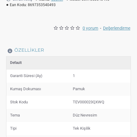
Ean Kodu:
8697353540493
0 yorum
-
Değerlendirme
ÖZELLIKLER
Default
Garanti Süresi (Ay)
1
Kumaş Dokuması
Pamuk
Stok Kodu
TEV000023QXWQ
Tema
Düz Nevresim
Tipi
Tek Kişilik