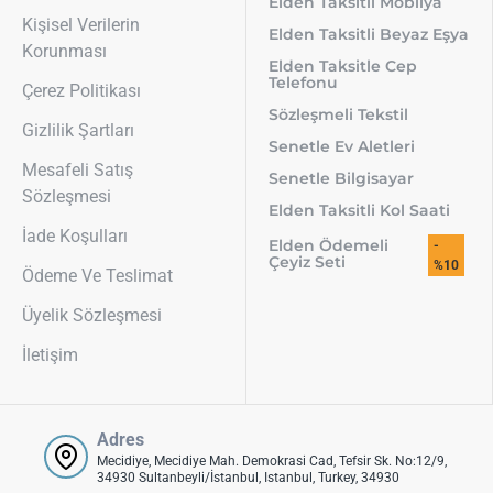
Elden Taksitli Mobilya
Kişisel Verilerin
Elden Taksitli Beyaz Eşya
Korunması
Elden Taksitle Cep
Telefonu
Çerez Politikası
Sözleşmeli Tekstil
Gizlilik Şartları
Senetle Ev Aletleri
Mesafeli Satış
Senetle Bilgisayar
Sözleşmesi
Elden Taksitli Kol Saati
İade Koşulları
Elden Ödemeli
-
Çeyiz Seti
%10
Ödeme Ve Teslimat
Üyelik Sözleşmesi
İletişim
Adres
Mecidiye, Mecidiye Mah. Demokrasi Cad, Tefsir Sk. No:12/9,
34930 Sultanbeyli/İstanbul, Istanbul, Turkey, 34930