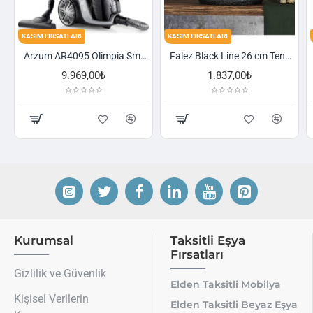
KASIM FIRSATLARI
KASIM FIRSATLARI
Arzum AR4095 Olimpia Smart Cyclone Filtreli Süpürge - Füme
Falez Black Line 26 cm Tencere
,00₺
1.837,00₺
2.521,00₺
Kurumsal
Taksitli Eşya
Fırsatları
Gizlilik ve Güvenlik
Elden Taksitli Mobilya
Kişisel Verilerin
Elden Taksitli Beyaz Eşya