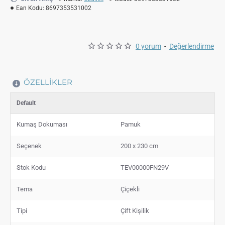
Ean Kodu:
8697353531002
0 yorum
-
Değerlendirme
ÖZELLIKLER
Default
Kumaş Dokuması
Pamuk
Seçenek
200 x 230 cm
Stok Kodu
TEV00000FN29V
Tema
Çiçekli
Tipi
Çift Kişilik