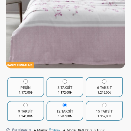
KASIM FIRSATLARI
PEŞİN
3 TAKSİT
6 TAKSİT
1.172,00₺
1.172,00₺
1.218,00₺
9 TAKSİT
12 TAKSİT
15 TAKSİT
1.241,00₺
1.287,00₺
1.367,00₺
ÖN SIPARIŞ
Marka:
Özdilek
Model:
8697353531002