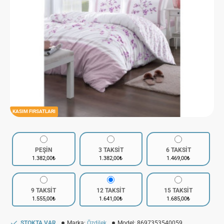
KASIM FIRSATLARI
PEŞİN
3 TAKSİT
6 TAKSİT
1.382,00₺
1.382,00₺
1.469,00₺
9 TAKSİT
12 TAKSİT
15 TAKSİT
1.555,00₺
1.641,00₺
1.685,00₺
STOKTA VAR
Marka:
Özdilek
Model:
8697353540059