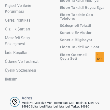
Elden Taksitli Mobilya
Kişisel Verilerin
Elden Taksitli Beyaz Eşya
Korunması
Elden Taksitle Cep
Telefonu
Çerez Politikası
Sözleşmeli Tekstil
Gizlilik Şartları
Senetle Ev Aletleri
Mesafeli Satış
Senetle Bilgisayar
Sözleşmesi
Elden Taksitli Kol Saati
İade Koşulları
Elden Ödemeli
-
Çeyiz Seti
%10
Ödeme Ve Teslimat
Üyelik Sözleşmesi
İletişim
Adres
Mecidiye, Mecidiye Mah. Demokrasi Cad, Tefsir Sk. No:12/9,
34930 Sultanbeyli/İstanbul, Istanbul, Turkey, 34930