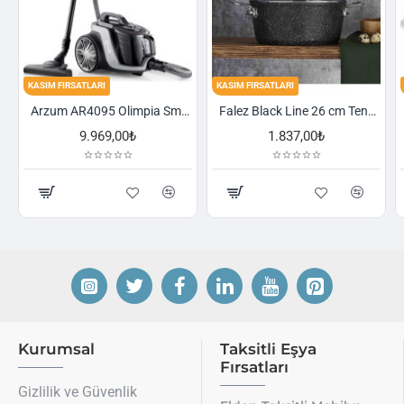
KASIM FIRSATLARI
KASIM FIRSATLARI
Arzum AR4095 Olimpia Smart Cyclone Filtreli Süpürge - Füme
Falez Black Line 26 cm Tencere
,00₺
1.837,00₺
2.521,00₺
Kurumsal
Taksitli Eşya
Fırsatları
Gizlilik ve Güvenlik