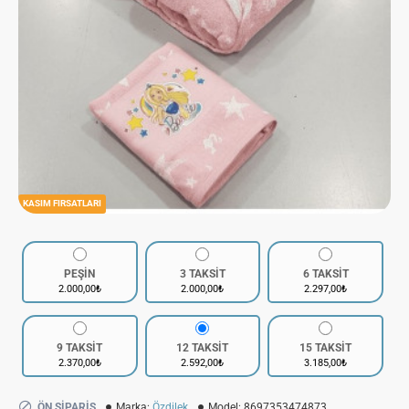
KASIM FIRSATLARI
PEŞİN
3 TAKSİT
6 TAKSİT
2.000,00₺
2.000,00₺
2.297,00₺
9 TAKSİT
12 TAKSİT
15 TAKSİT
2.370,00₺
2.592,00₺
3.185,00₺
ÖN SIPARIŞ
Marka:
Özdilek
Model:
8697353474873