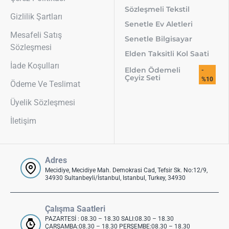
Sözleşmeli Tekstil
Gizlilik Şartları
Senetle Ev Aletleri
Mesafeli Satış
Senetle Bilgisayar
Sözleşmesi
Elden Taksitli Kol Saati
İade Koşulları
Elden Ödemeli
-
Çeyiz Seti
%10
Ödeme Ve Teslimat
Üyelik Sözleşmesi
İletişim
Adres
Mecidiye, Mecidiye Mah. Demokrasi Cad, Tefsir Sk. No:12/9,
34930 Sultanbeyli/İstanbul, Istanbul, Turkey, 34930
Çalışma Saatleri
PAZARTESİ : 08.30 – 18.30 SALI:08.30 – 18.30
ÇARŞAMBA:08.30 – 18.30 PERŞEMBE:08.30 – 18.30