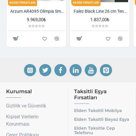
KASIM FIRSATLARI
KASIM FIRSATLARI
Arzum AR4095 Olimpia Smart Cyclone Filtreli Süpürge - Füme
Falez Black Line 26 cm Tencere
1.837,00₺
2.521,00₺
Kurumsal
Taksitli Eşya
Fırsatları
Gizlilik ve Güvenlik
Elden Taksitli Mobilya
Kişisel Verilerin
Elden Taksitli Beyaz Eşya
Korunması
Elden Taksitle Cep
Telefonu
Çerez Politikası