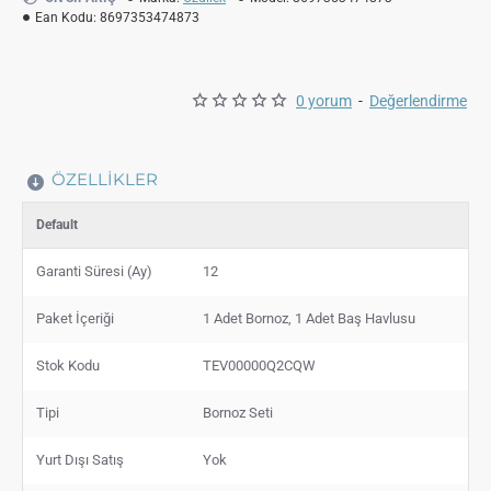
Ean Kodu:
8697353474873
0 yorum
-
Değerlendirme
ÖZELLIKLER
Default
Garanti Süresi (Ay)
12
Paket İçeriği
1 Adet Bornoz, 1 Adet Baş Havlusu
Stok Kodu
TEV00000Q2CQW
Tipi
Bornoz Seti
Yurt Dışı Satış
Yok