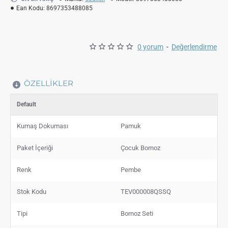
Ean Kodu:
8697353488085
0 yorum
-
Değerlendirme
ÖZELLIKLER
Default
Kumaş Dokuması
Pamuk
Paket İçeriği
Çocuk Bornoz
Renk
Pembe
Stok Kodu
TEV000008QSSQ
Tipi
Bornoz Seti