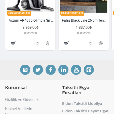
FIRSATLARI
KASIM FIRSATLARI
KASIM FIRSA
Arzum AR4095 Olimpia Smart Cyclone Filtreli Süpürge - Füme
Falez Black Line 26 cm Tencere
9.969,00₺
1.837,00₺
Kurumsal
Taksitli Eşya
Fırsatları
Gizlilik ve Güvenlik
Elden Taksitli Mobilya
Kişisel Verilerin
Elden Taksitli Beyaz Eşya