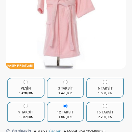
KASIM FIRSATLARI
PEŞİN
3 TAKSİT
6 TAKSİT
1.420,00₺
1.420,00₺
1.630,00₺
9 TAKSİT
12 TAKSİT
15 TAKSİT
1.682,00₺
1.840,00₺
2.260,00₺
ÖN SIPARIŞ
Marka:
Özdilek
Model:
8697353488085