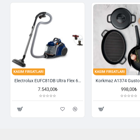
KASIM FIRSATLARI
KASIM FIRSATLARI
Electrolux EUFC81DB Ultra Flex 650 W Toz Torbasız Süpürge
7.543,00₺
998,00₺