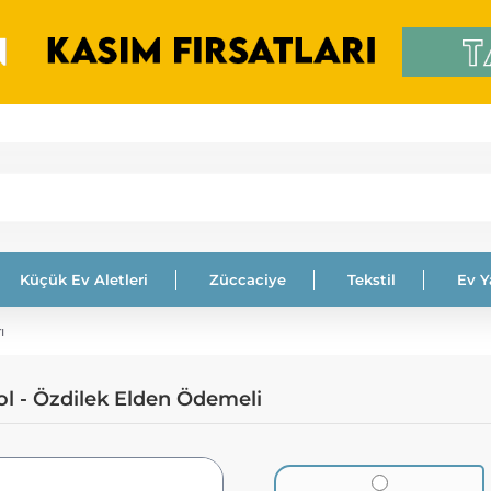
Küçük Ev Aletleri
Züccaciye
Tekstil
Ev 
ı
rol - Özdilek Elden Ödemeli