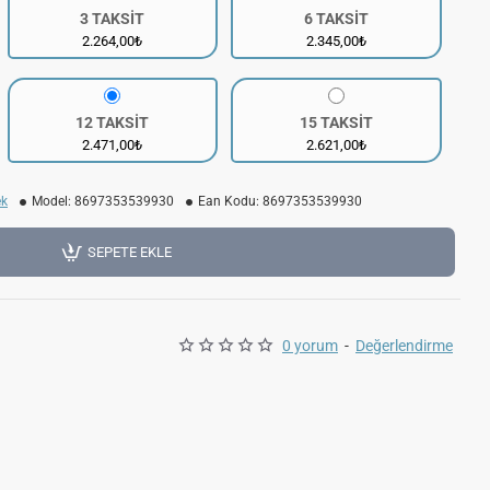
3 TAKSİT
6 TAKSİT
2.264,00₺
2.345,00₺
12 TAKSİT
15 TAKSİT
2.471,00₺
2.621,00₺
ek
Model:
8697353539930
Ean Kodu:
8697353539930
SEPETE EKLE
0 yorum
-
Değerlendirme