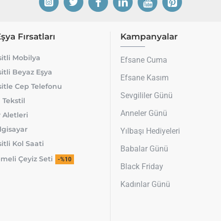
Eşya Fırsatları
Kampanyalar
itli Mobilya
Efsane Cuma
itli Beyaz Eşya
Efsane Kasım
itle Cep Telefonu
Sevgililer Günü
 Tekstil
Anneler Günü
 Aletleri
lgisayar
Yılbaşı Hediyeleri
tli Kol Saati
Babalar Günü
meli Çeyiz Seti
-%10
Black Friday
Kadınlar Günü