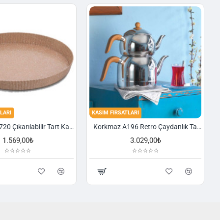
LARI
KASIM FIRSATLARI
Korkmaz A720 Çıkarılabilir Tart Kalıbı Granit 29,5 cm
Korkmaz A196 Retro Çaydanlık Takımı
1.569,00₺
3.029,00₺