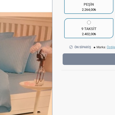
PEŞİN
2.264,00₺
9 TAKSİT
2.402,00₺
ÖN SIPARIŞ
Marka:
Özdil