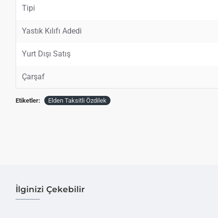
Tipi
Yastık Kılıfı Adedi
Yurt Dışı Satış
Çarşaf
Etiketler:
Elden Taksitli Özdilek
İlginizi Çekebilir