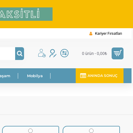
Kariyer Fırsatları
0 ürün - 0,00₺
Yaşam
Mobilya
ANINDA SONUÇ