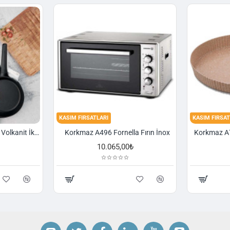
KASIM FIRSATLARI
KASIM FIRSAT
Korkmaz A1374 Gusto Volkanit İki Kulplu Oval Tava
Korkmaz A496 Fornella Fırın İnox
10.065,00₺