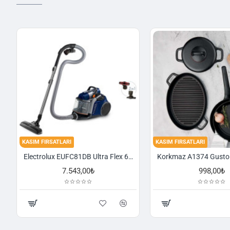
KASIM FIRSATLARI
KASIM FIRSATLARI
Electrolux EUFC81DB Ultra Flex 650 W Toz Torbasız Süpürge
7.543,00₺
998,00₺