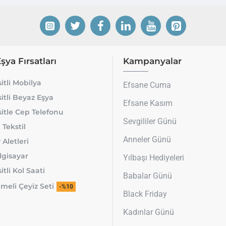
Eşya Fırsatları
Kampanyalar
itli Mobilya
Efsane Cuma
itli Beyaz Eşya
Efsane Kasım
itle Cep Telefonu
Sevgililer Günü
 Tekstil
Anneler Günü
 Aletleri
lgisayar
Yılbaşı Hediyeleri
tli Kol Saati
Babalar Günü
meli Çeyiz Seti
-%10
Black Friday
Kadınlar Günü