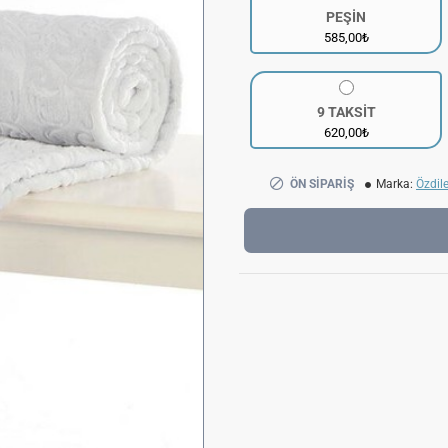
PEŞİN
585,00₺
9 TAKSİT
620,00₺
ÖN SIPARIŞ
Marka:
Özdil