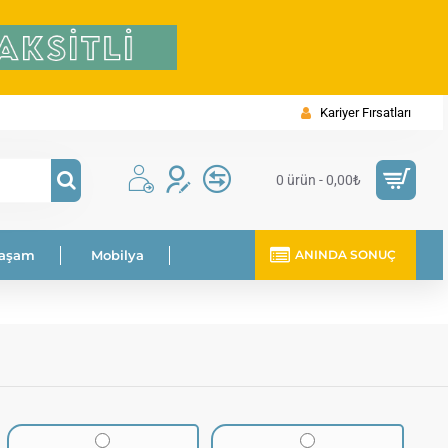
Kariyer Fırsatları
0 ürün - 0,00₺
Yaşam
Mobilya
ANINDA SONUÇ