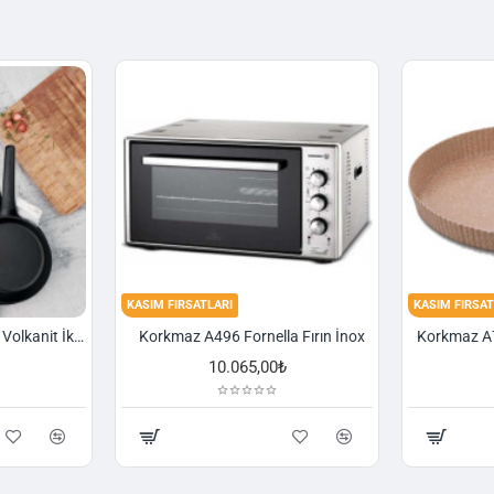
KASIM FIRSATLARI
KASIM FIRSAT
Korkmaz A1374 Gusto Volkanit İki Kulplu Oval Tava
Korkmaz A496 Fornella Fırın İnox
10.065,00₺