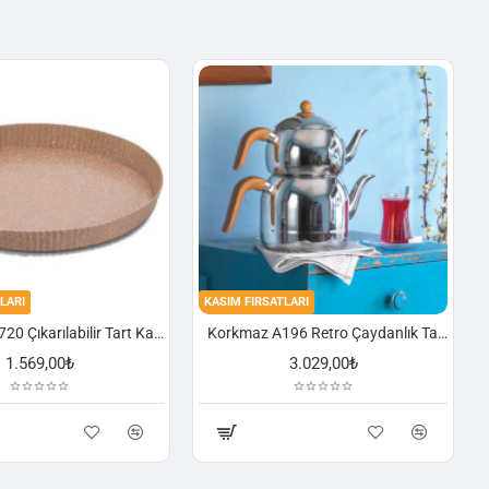
LARI
KASIM FIRSATLARI
Korkmaz A720 Çıkarılabilir Tart Kalıbı Granit 29,5 cm
Korkmaz A196 Retro Çaydanlık Takımı
1.569,00₺
3.029,00₺