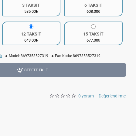
3 TAKSİT
6 TAKSİT
585,00₺
608,00₺
12 TAKSİT
15 TAKSİT
643,00₺
677,00₺
ek
Model:
8697353527319
Ean Kodu:
8697353527319
SEPETE EKLE
0 yorum
-
Değerlendirme