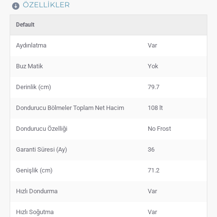
ÖZELLIKLER
Default
Aydınlatma
Var
Buz Matik
Yok
Derinlik (cm)
79.7
Dondurucu Bölmeler Toplam Net Hacim
108 lt
Dondurucu Özelliği
No Frost
Garanti Süresi (Ay)
36
Genişlik (cm)
71.2
Hızlı Dondurma
Var
Hızlı Soğutma
Var