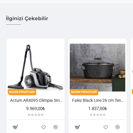
İlginizi Çekebilir
KASIM FIRSATLARI
KASIM FIRSATLARI
Arzum AR4095 Olimpia Smart Cyclone Filtreli Süpürge - Füme
Falez Black Line 26 cm Tencere
9.969,00₺
1.837,00₺