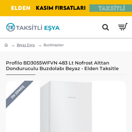
home
Beyaz Eşya
Buzdolapları
Profilo BD3055WFVN 483 Lt Nofrost Alttan
Donduruculu Buzdolabı Beyaz - Elden Taksitle
ÖN SIPARIŞ