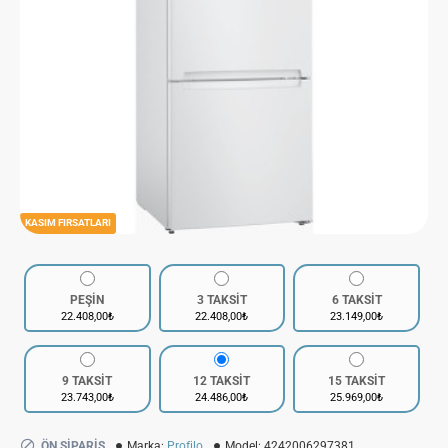
KASIM FIRSATLARI
PEŞİN
3 TAKSİT
6 TAKSİT
22.408,00₺
22.408,00₺
23.149,00₺
9 TAKSİT
12 TAKSİT
15 TAKSİT
23.743,00₺
24.486,00₺
25.969,00₺
ÖN SIPARIŞ
Marka:
Profilo
Model:
4242006297381