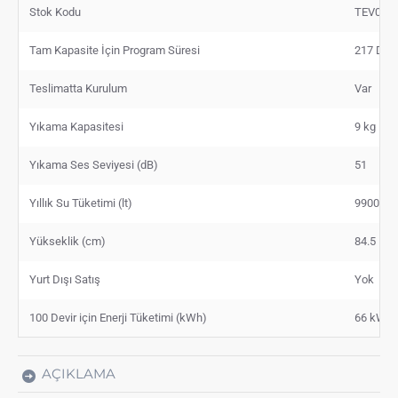
Stok Kodu
TEV000
Tam Kapasite İçin Program Süresi
217 Dak
Teslimatta Kurulum
Var
Yıkama Kapasitesi
9 kg
Yıkama Ses Seviyesi (dB)
51
Yıllık Su Tüketimi (lt)
9900
Yükseklik (cm)
84.5
Yurt Dışı Satış
Yok
100 Devir için Enerji Tüketimi (kWh)
66 kWh
AÇIKLAMA