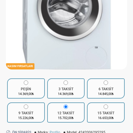
KASIM FIRSATLARI
PEŞİN
3 TAKSİT
6 TAKSİT
14.369,00₺
14.369,00₺
14.845,00₺
9 TAKSİT
12 TAKSİT
15 TAKSİT
15.226,00₺
15.702,00₺
16.653,00₺
ÖN SIPARIŞ
Marka:
Profilo
Model:
4242006295295