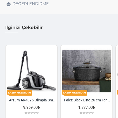
DEĞERLENDIRME
İlginizi Çekebilir
FIRSATLARI
KASIM FIRSATLARI
KASIM FIRSA
Arzum AR4095 Olimpia Smart Cyclone Filtreli Süpürge - Füme
Falez Black Line 26 cm Tencere
9.969,00₺
1.837,00₺