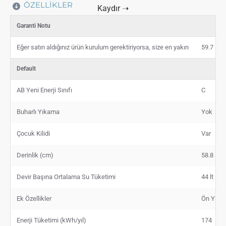
ÖZELLIKLER
Garanti Notu
Eğer satın aldığınız ürün kurulum gerektiriyorsa, size en yakın
59.7
Default
AB Yeni Enerji Sınıfı
C
Buharlı Yıkama
Yok
Çocuk Kilidi
Var
Derinlik (cm)
58.8
Devir Başına Ortalama Su Tüketimi
44 lt
Ek Özellikler
Ön Yıka
Enerji Tüketimi (kWh/yıl)
174