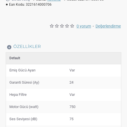
Ean Kodu:
3221614000706
0 yorum
-
Değerlendirme
ÖZELLIKLER
Default
Emiş Gücü Ayarı
Var
Garanti Süresi (Ay)
24
Hepa Filtre
Var
Motor Gücü (watt)
750
Ses Seviyesi (dB)
75