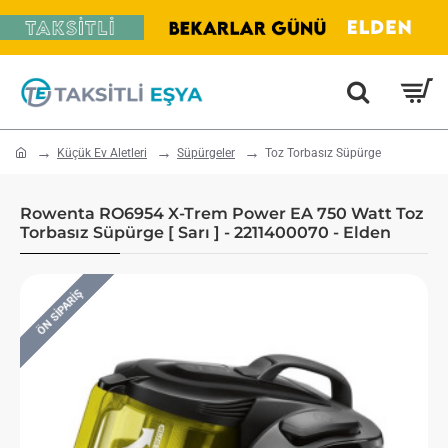
home
Küçük Ev Aletleri
Süpürgeler
Toz Torbasız Süpürge
Rowenta RO6954 X-Trem Power EA 750 Watt Toz
Torbasız Süpürge [ Sarı ] - 2211400070 - Elden
ÖN SIPARIŞ