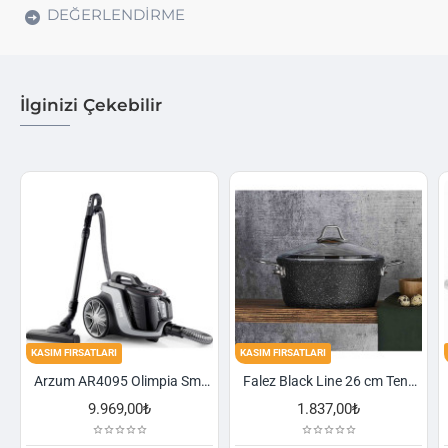
DEĞERLENDIRME
İlginizi Çekebilir
KASIM FIRSATLARI
KASIM FIRSATLARI
Arzum AR4095 Olimpia Smart Cyclone Filtreli Süpürge - Füme
Falez Black Line 26 cm Tencere
9.969,00₺
1.837,00₺