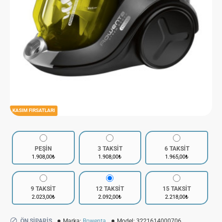
KASIM FIRSATLARI
PEŞİN
3 TAKSİT
6 TAKSİT
1.908,00₺
1.908,00₺
1.965,00₺
9 TAKSİT
12 TAKSİT
15 TAKSİT
2.023,00₺
2.092,00₺
2.218,00₺
ÖN SIPARIŞ
Marka:
Rowenta
Model:
3221614000706