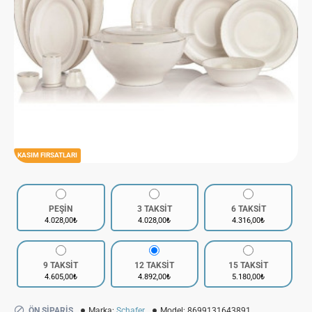
KASIM FIRSATLARI
PEŞİN
3 TAKSİT
6 TAKSİT
4.028,00₺
4.028,00₺
4.316,00₺
9 TAKSİT
12 TAKSİT
15 TAKSİT
4.605,00₺
4.892,00₺
5.180,00₺
ÖN SIPARIŞ
Marka:
Schafer
Model:
8699131643891