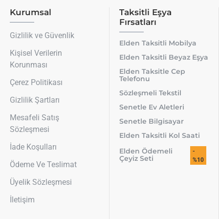
Kurumsal
Taksitli Eşya
Fırsatları
Gizlilik ve Güvenlik
Elden Taksitli Mobilya
Kişisel Verilerin
Elden Taksitli Beyaz Eşya
Korunması
Elden Taksitle Cep
Telefonu
Çerez Politikası
Sözleşmeli Tekstil
Gizlilik Şartları
Senetle Ev Aletleri
Mesafeli Satış
Senetle Bilgisayar
Sözleşmesi
Elden Taksitli Kol Saati
İade Koşulları
Elden Ödemeli
-
Çeyiz Seti
%10
Ödeme Ve Teslimat
Üyelik Sözleşmesi
İletişim