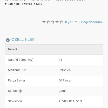
Ean Kodu:
8699131643891
0 yorum
-
Değerlendirme
ÖZELLIKLER
Default
Garanti Süresi (Ay)
24
Malzeme Türü
Porselen
Parça Sayısı
60 Parça
Set İçeriği
Çatal
Stok Kodu
TEV00001AFV1G