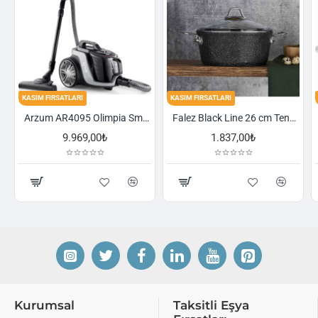
FIRSATLARI
KASIM FIRSATLARI
KASIM FIRSA
Arzum AR4095 Olimpia Smart Cyclone Filtreli Süpürge - Füme
Falez Black Line 26 cm Tencere
9.969,00₺
1.837,00₺
Kurumsal
Taksitli Eşya