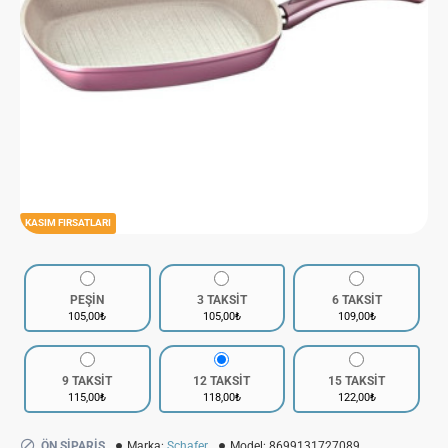
KASIM FIRSATLARI
PEŞİN
3 TAKSİT
6 TAKSİT
105,00₺
105,00₺
109,00₺
9 TAKSİT
12 TAKSİT
15 TAKSİT
115,00₺
118,00₺
122,00₺
ÖN SIPARIŞ
Marka:
Schafer
Model:
8699131727089