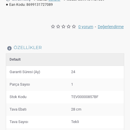
Ean Kodu:
8699131727089
0 yorum
-
Değerlendirme
ÖZELLIKLER
Default
Garanti Süresi (Ay)
24
Parça Sayısı
1
Stok Kodu
TEV00000857BF
Tava Ebatı
28 cm
Tava Sayısı
Tekli