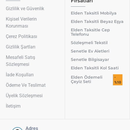
Fırsatları
Gizlilik ve Güvenlik
Elden Taksitli Mobilya
Kişisel Verilerin
Elden Taksitli Beyaz Eşya
Korunması
Elden Taksitle Cep
Telefonu
Çerez Politikası
Sözleşmeli Tekstil
Gizlilik Şartları
Senetle Ev Aletleri
Mesafeli Satış
Senetle Bilgisayar
Sözleşmesi
Elden Taksitli Kol Saati
İade Koşulları
Elden Ödemeli
-
Çeyiz Seti
%10
Ödeme Ve Teslimat
Üyelik Sözleşmesi
İletişim
Adres