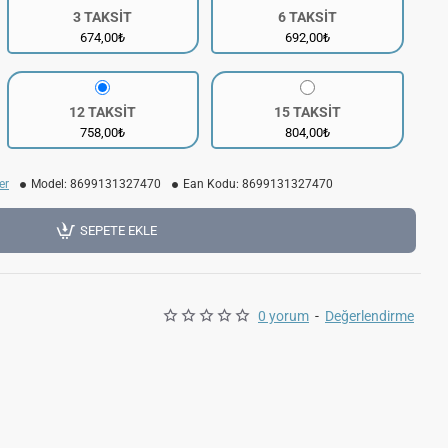
3 TAKSİT
6 TAKSİT
674,00₺
692,00₺
12 TAKSİT
15 TAKSİT
758,00₺
804,00₺
er
Model:
8699131327470
Ean Kodu:
8699131327470
SEPETE EKLE
0 yorum
-
Değerlendirme