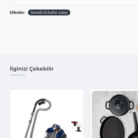
Etiketler:
Senetli Schafer satışı
İlginizi Çekebilir