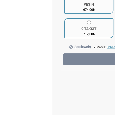
PEŞİN
674,00₺
9 TAKSİT
712,00₺
ÖN SIPARIŞ
Marka:
Schaf