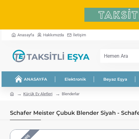
Anasayfa
Hakkımızda
İletişim
Hemen
Ara
ANASAYFA
Elektronik
Beyaz Eşya
home
Küçük Ev Aletleri
Blenderlar
Schafer Meister Çubuk Blender Siyah - Scha