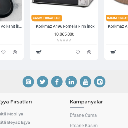
KASIM FIRSATLARI
KASIM FIRSAT
Korkmaz A1374 Gusto Volkanit İki Kulplu Oval Tava
Korkmaz A496 Fornella Fırın İnox
10.065,00₺
Eşya Fırsatları
Kampanyalar
itli Mobilya
Efsane Cuma
itli Beyaz Eşya
Efsane Kasım