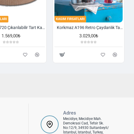
LARI
KASIM FIRSATLARI
Korkmaz A720 Çıkarılabilir Tart Kalıbı Granit 29,5 cm
Korkmaz A196 Retro Çaydanlık Takımı
1.569,00₺
3.029,00₺
Adres
Mecidiye, Mecidiye Mah.
Demokrasi Cad, Tefsir Sk.
No:12/9, 34930 Sultanbeyli/
İstanbul, Istanbul, Turkey,