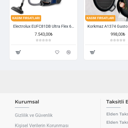
KASIM FIRSATLARI
KASIM FIRSATLARI
Electrolux EUFC81DB Ultra Flex 650 W Toz Torbasız Süpürge
7.543,00₺
998,00₺
Kurumsal
Taksitli 
Elden Taks
Gizlilik ve Güvenlik
Elden Taks
Kişisel Verilerin Korunması