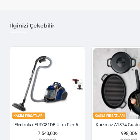
İlginizi Çekebilir
KASIM FIRSATLARI
KASIM FIRSATLARI
Electrolux EUFC81DB Ultra Flex 650 W Toz Torbasız Süpürge
7.543,00₺
998,00₺