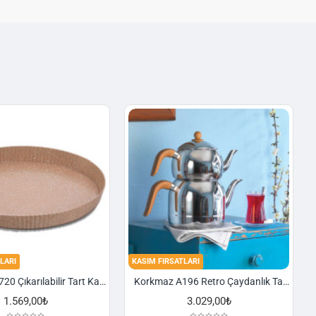
LARI
KASIM FIRSATLARI
Korkmaz A720 Çıkarılabilir Tart Kalıbı Granit 29,5 cm
Korkmaz A196 Retro Çaydanlık Takımı
1.569,00₺
3.029,00₺