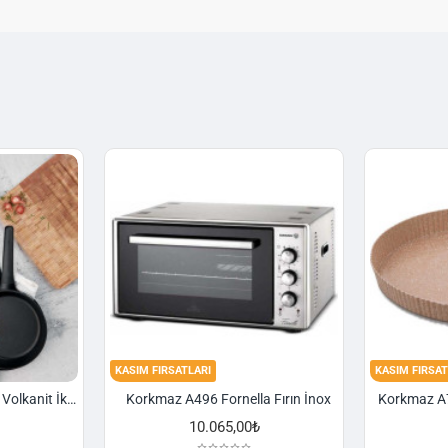
KASIM FIRSATLARI
KASIM FIRSAT
Korkmaz A1374 Gusto Volkanit İki Kulplu Oval Tava
Korkmaz A496 Fornella Fırın İnox
10.065,00₺