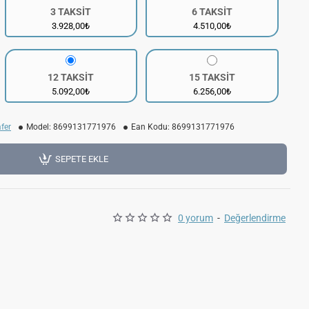
3 TAKSİT
6 TAKSİT
3.928,00₺
4.510,00₺
12 TAKSİT
15 TAKSİT
5.092,00₺
6.256,00₺
fer
Model:
8699131771976
Ean Kodu:
8699131771976
SEPETE EKLE
0 yorum
-
Değerlendirme