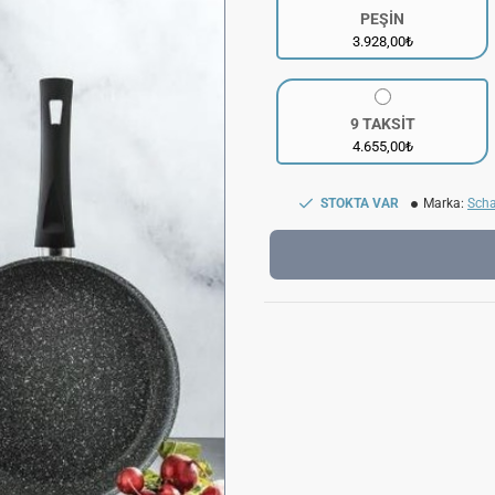
PEŞİN
3.928,00₺
9 TAKSİT
4.655,00₺
STOKTA VAR
Marka:
Scha