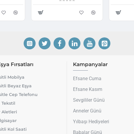
Eşya Fırsatları
Kampanyalar
itli Mobilya
Efsane Cuma
itli Beyaz Eşya
Efsane Kasım
itle Cep Telefonu
Sevgililer Günü
 Tekstil
Anneler Günü
 Aletleri
lgisayar
Yılbaşı Hediyeleri
tli Kol Saati
Babalar Günü