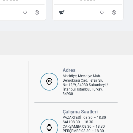
Adres
Mecidiye, Mecidiye Mah.
Demokrasi Cad, Tefsir Sk.
No:12/9, 34930 Sultanbeyli/
İstanbul, Istanbul, Turkey,
34930
Çalışma Saatleri
PAZARTESİ : 08.30 – 18.30
SALI:08.30 – 18.30
ÇARŞAMBA:08.30 – 18.30
PERŞEMBE:08.30 – 18.30